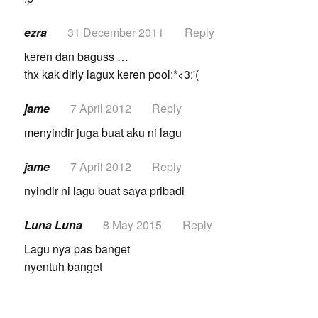
ezra
31 December 2011
Reply
keren dan baguss …
thx kak dirly lagux keren pool:*<3:'(
jame
7 April 2012
Reply
menyindir juga buat aku ni lagu
jame
7 April 2012
Reply
nyindir ni lagu buat saya pribadi
Luna Luna
8 May 2015
Reply
Lagu nya pas banget
nyentuh banget