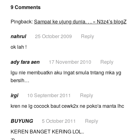
9 Comments
Pingback:
Sampai ke ujung dunia. . . « N3z4’s blogZ
nahrul
25 October 2009
Reply
ok lah !
ady fara aen
17 November 2010
Reply
lgu nie membuatkn aku ingat smula tntang mka yg
bersih…
irgi
10 September 2011
Reply
kren ne lg cocock baut cewk2x ne poko'a manta lhc
BUYUNG
5 October 2011
Reply
KEREN BANGET KERING LOL..
:p