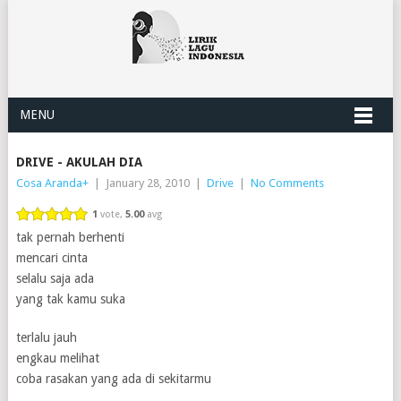
MENU
DRIVE - AKULAH DIA
Cosa Aranda
+
|
January 28, 2010
|
Drive
|
No Comments
1
vote,
5.00
avg
tak pernah berhenti
mencari cinta
selalu saja ada
yang tak kamu suka
terlalu jauh
engkau melihat
coba rasakan yang ada di sekitarmu