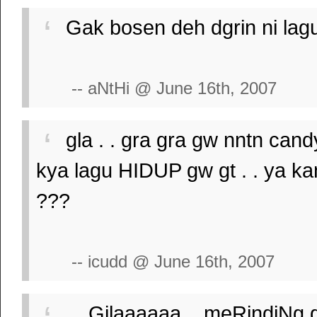
Gak bosen deh dgrin ni lagu
-- aNtHi @ June 16th, 2007
gla . . gra gra gw nntn can
kya lagu HIDUP gw gt . . ya k
???
-- icudd @ June 16th, 2007
....Gilaaaaaa....meRindiNg 