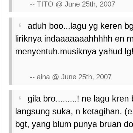
-- TITO @ June 25th, 2007
aduh boo...lagu yg keren bgd
liriknya indaaaaaaahhhhh en ma
menyentuh.musiknya yahud lg! 
-- aina @ June 25th, 2007
gila bro.........! ne lagu kr
langsung suka, n ketagihan. 
bgt, yang blum punya bruan do