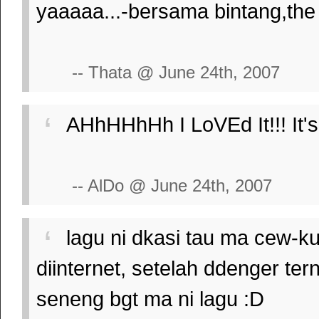
yaaaaa...-bersama bintang,the b
-- Thata @ June 24th, 2007
AHhHHhHh I LoVEd It!!! It
-- AlDo @ June 24th, 2007
lagu ni dkasi tau ma cew-ku
diinternet, setelah ddenger te
seneng bgt ma ni lagu :D