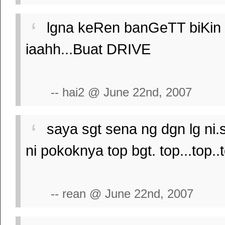
lgna keRen banGeTT biKin
iaahh...Buat DRIVE
-- hai2 @ June 22nd, 2007
saya sgt sena ng dgn lg ni.
ni pokoknya top bgt. top...top..
-- rean @ June 22nd, 2007