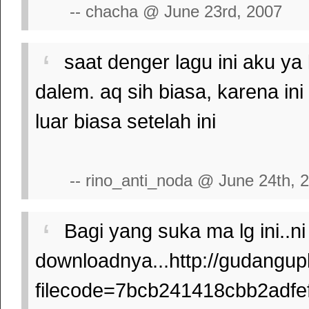
-- chacha @ June 23rd, 2007
saat denger lagu ini aku ya
dalem. aq sih biasa, karena ini
luar biasa setelah ini
-- rino_anti_noda @ June 24th, 
Bagi yang suka ma lg ini..n
downloadnya...http://gudangupl
filecode=7bcb241418cbb2adfe