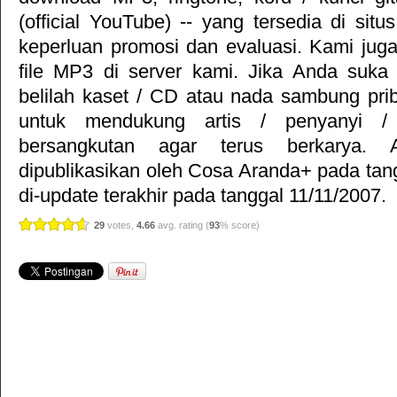
(official YouTube) -- yang tersedia di situ
keperluan promosi dan evaluasi. Kami jug
file MP3 di server kami. Jika Anda suka 
belilah kaset / CD atau nada sambung pr
untuk mendukung artis / penyanyi 
bersangkutan agar terus berkarya. Ar
dipublikasikan oleh
Cosa Aranda+
pada tan
di-update terakhir pada tanggal 11/11/2007.
29
votes,
4.66
avg. rating (
93
% score)