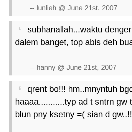
-- lunlieh @ June 21st, 2007
subhanallah...waktu denger 
dalem banget, top abis deh bua
-- hanny @ June 21st, 2007
qrent bo!!! hm..mnyntuh bg
haaaa...........typ ad t sntrn g
blun pny ksetny =( sian d gw..!