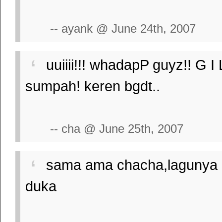
-- ayank @ June 24th, 2007
uuiiii!!! whadapP guyz!! G
sumpah! keren bgdt..
-- cha @ June 25th, 2007
sama ama chacha,lagunya 
duka