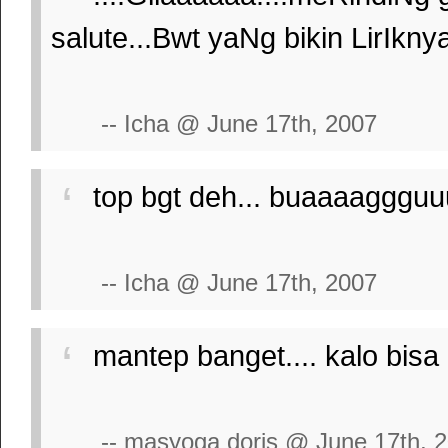
salute...Bwt yaNg bikin LirIkny
-- Icha @ June 17th, 2007
top bgt deh... buaaaaggguuu
-- Icha @ June 17th, 2007
mantep banget.... kalo bisa
-- masyoga doris @ June 17th, 