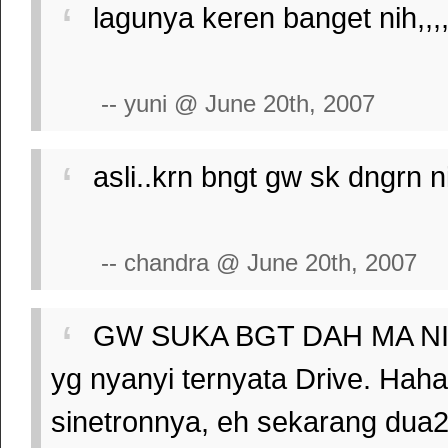
lagunya keren banget nih,,,,,
-- yuni @ June 20th, 2007
asli..krn bngt gw sk dngrn 
-- chandra @ June 20th, 2007
GW SUKA BGT DAH MA NI LA
yg nyanyi ternyata Drive. Hah
sinetronnya, eh sekarang dua2