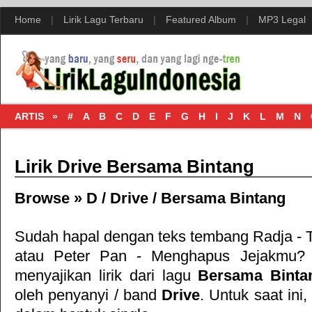
Home
|
Lirik Lagu Terbaru
|
Featured Album
|
MP3 Legal
ARTIS »
#
A
B
C
D
E
F
G
H
I
J
K
L
M
N
Lirik Drive Bersama Bintang
Browse »
D
/
Drive
/
Bersama Bintang
Sudah hapal dengan teks tembang
Radja - 
atau
Peter Pan - Menghapus Jejakmu
? 
menyajikan lirik dari lagu
Bersama Binta
oleh penyanyi / band
Drive
. Untuk saat ini, 