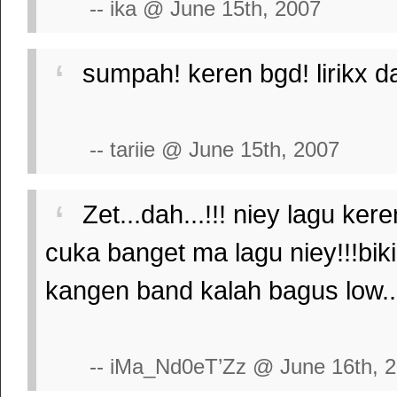
-- ika @ June 15th, 2007
sumpah! keren bgd! lirikx d
-- tariie @ June 15th, 2007
Zet...dah...!!! niey lagu k
cuka banget ma lagu niey!!!bik
kangen band kalah bagus low...
-- iMa_Nd0eT’Zz @ June 16th, 