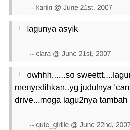
-- kariin @ June 21st, 2007
lagunya asyik
-- clara @ June 21st, 2007
owhhh......so sweettt....la
menyedihkan..yg judulnya 'cand
drive...moga lagu2nya tambah
-- qute_girilie @ June 22nd, 200