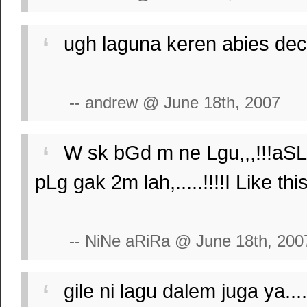
ugh laguna keren abies de
-- andrew @ June 18th, 2007
W sk bGd m ne Lgu,,,!!!aSLI
pLg gak 2m lah,.....!!!!I Like th
-- NiNe aRiRa @ June 18th, 200
gile ni lagu dalem juga ya