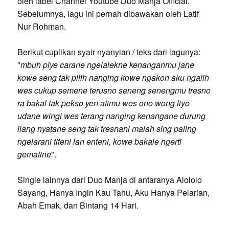
oleh label Channel Youtube Duo Manja Official.
Sebelumnya, lagu ini pernah dibawakan oleh Latif
Nur Rohman.
Berikut cuplikan syair nyanyian / teks dari lagunya:
"
mbuh piye carane ngelalekne kenanganmu jane
kowe seng tak pilih nanging kowe ngakon aku ngalih
wes cukup semene terusno seneng senengmu tresno
ra bakal tak pekso yen atimu wes ono wong liyo
udane wingi wes terang nanging kenangane durung
ilang nyatane seng tak tresnani malah sing paling
ngelarani titeni lan enteni, kowe bakale ngerti
gematine
".
Single lainnya dari Duo Manja di antaranya Alololo
Sayang, Hanya Ingin Kau Tahu, Aku Hanya Pelarian,
Abah Emak, dan Bintang 14 Hari.