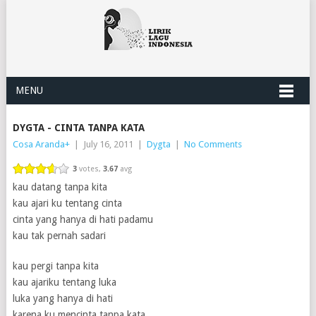
MENU
DYGTA - CINTA TANPA KATA
Cosa Aranda
+
|
July 16, 2011
|
Dygta
|
No Comments
3
votes,
3.67
avg
kau datang tanpa kita
kau ajari ku tentang cinta
cinta yang hanya di hati padamu
kau tak pernah sadari
kau pergi tanpa kita
kau ajariku tentang luka
luka yang hanya di hati
karena ku mencinta tanpa kata