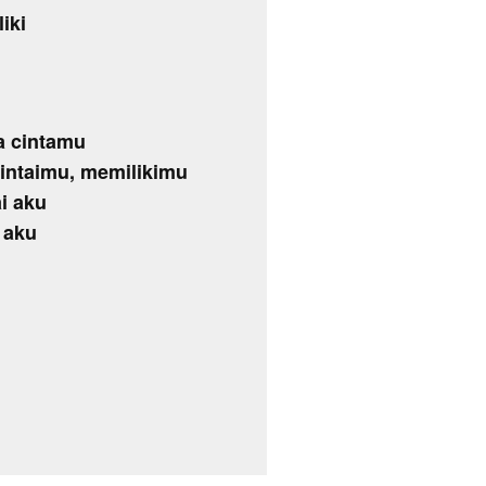
iki
ga cintamu
intaimu, memilikimu
ai aku
 aku