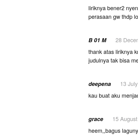
liriknya bener2 nye
perasaan gw thdp l
28 Dece
B 01 M
thank atas liriknya 
judulnya tak bisa m
13 Jul
deepena
kau buat aku menj
15 August
grace
heem,,bagus laguny