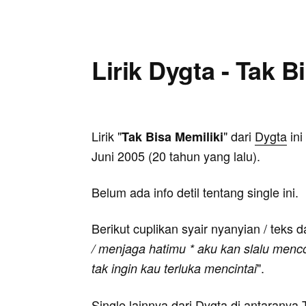
Lirik Dygta - Tak B
Lirik "
" dari
Dygta
ini
Tak Bisa Memiliki
Juni 2005 (20 tahun yang lalu).
Belum ada info detil tentang single ini.
Berikut cuplikan syair nyanyian / teks d
/ menjaga hatimu * aku kan slalu menco
".
tak ingin kau terluka mencintai
Single lainnya dari Dygta di antaranya