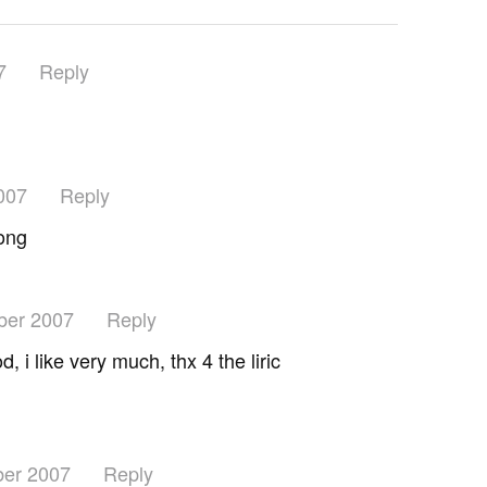
7
Reply
007
Reply
song
ber 2007
Reply
d, i like very much, thx 4 the liric
er 2007
Reply