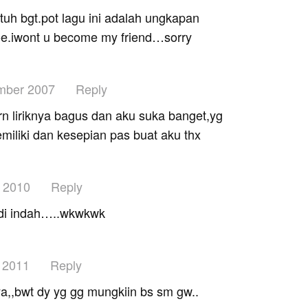
ntuh bgt.pot lagu ini adalah ungkapan
oe.iwont u become my friend…sorry
mber 2007
Reply
krn liriknya bagus dan aku suka banget,yg
emiliki dan kesepian pas buat aku thx
y 2010
Reply
adi indah…..wkwkwk
 2011
Reply
a,,bwt dy yg gg mungkiin bs sm gw..