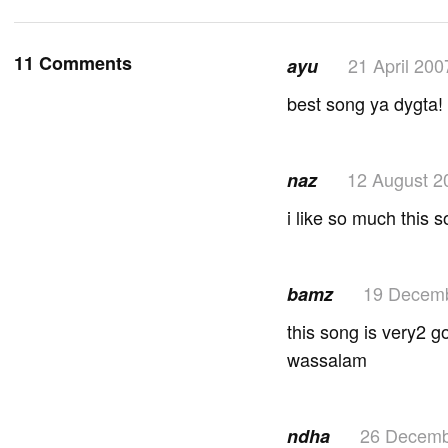
11 Comments
21 April 200
ayu
best song ya dygta!
12 August 2
naz
i like so much this 
19 Decem
bamz
this song is very2 go
wassalam
26 Decemb
ndha