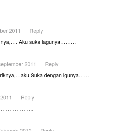
ber 2011
Reply
lagunya,…. Aku suka lagunya………
September 2011
Reply
iriknya,…aku Suka dengan lgunya……
 2011
Reply
……………………..
February 2012
Reply