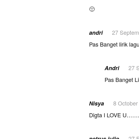
🙁
27 Septem
andri
Pas Banget lirik 
27 
Andri
Pas Banget L
8 October
Nisya
Digta I LOVE U
27 
petrus julio