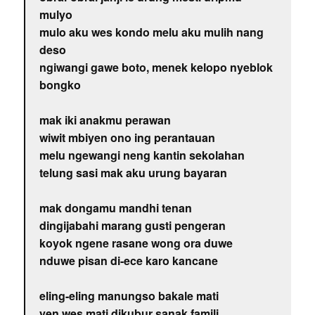
mulyo
mulo aku wes kondo melu aku mulih nang
deso
ngiwangi gawe boto, menek kelopo nyeblok
bongko
mak iki anakmu perawan
wiwit mbiyen ono ing perantauan
melu ngewangi neng kantin sekolahan
telung sasi mak aku urung bayaran
mak dongamu mandhi tenan
dingijabahi marang gusti pengeran
koyok ngene rasane wong ora duwe
nduwe pisan di-ece karo kancane
eling-eling manungso bakale mati
yen wes mati dikubur sanak famili