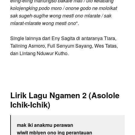
eling-eling manungso bakale mati / ulo kelabang
kolojengking podo moro / onone godo ne moloikat
sak sugeh-sugihe wong mesti ono mlarate / sak
mlarat-mlarate wong mesti ono
".
Single lainnya dari Eny Sagita di antaranya Tiara,
Talining Asmoro, Full Senyum Sayang, Wes Tatas,
dan Lintang Nduwur Kutho.
Lirik Lagu Ngamen 2 (Asolole
Ichik-Ichik)
mak iki anakmu perawan
wiwit mbiyen ono ing perantauan