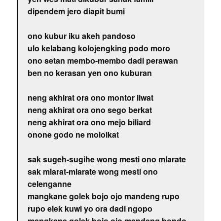
dipendem jero diapit bumi
ono kubur iku akeh pandoso
ulo kelabang kolojengking podo moro
ono setan membo-membo dadi perawan
ben no kerasan yen ono kuburan
neng akhirat ora ono montor liwat
neng akhirat ora ono sego berkat
neng akhirat ora ono mejo biliard
onone godo ne moloikat
sak sugeh-sugihe wong mesti ono mlarate
sak mlarat-mlarate wong mesti ono
celenganne
mangkane golek bojo ojo mandeng rupo
rupo elek kuwi yo ora dadi ngopo
mangkane golek bojo ojo mandeng bondo