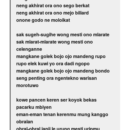
neng akhirat ora ono sego berkat
neng akhirat ora ono mejo biliard
onone godo ne moloikat
sak sugeh-sugihe wong mesti ono mlarate
sak mlarat-mlarate wong mesti ono
celenganne
mangkane golek bojo ojo mandeng rupo
rupo elek kuwi yo ora dadi ngopo
mangkane golek bojo ojo mandeng bondo
seng penting ora ngentekno warisan
morotuwo
kowe pancen keren ser koyok bekas
pacarku mbiyen
eman-eman tenan kerenmu mung kanggo
obralan
obral-obral janji le urung mesti uripmu