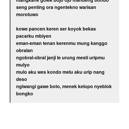
seng penting ora ngentekno warisan
morotuwo
kowe pancen keren ser koyok bekas
pacarku mbiyen
eman-eman tenan kerenmu mung kanggo
obralan
ngobral-obral janji le urung mesti uripmu
mulyo
mulo aku wes kondo melu aku urip nang
deso
ngiwangi gawe boto, menek kelopo nyeblok
bongko