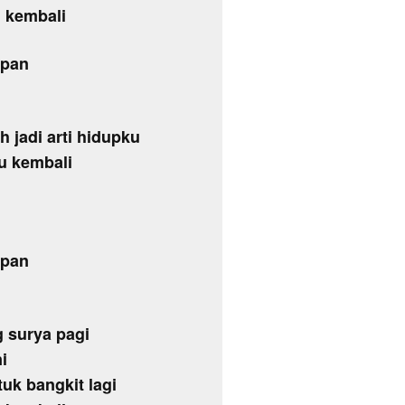
u kembali
apan
 jadi arti hidupku
ku kembali
apan
 surya pagi
i
tuk bangkit lagi