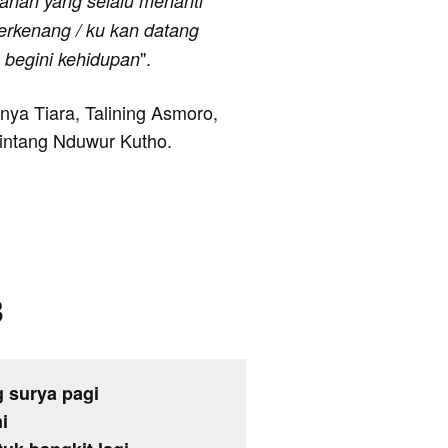
anan yang selalu menanti
terkenang / ku kan datang
".
 begini kehidupan
anya Tiara, Talining Asmoro,
intang Nduwur Kutho.
3
 surya pagi
i