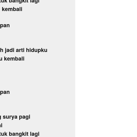
tuk bangkit lagi
u kembali
apan
 jadi arti hidupku
ku kembali
apan
 surya pagi
i
tuk bangkit lagi