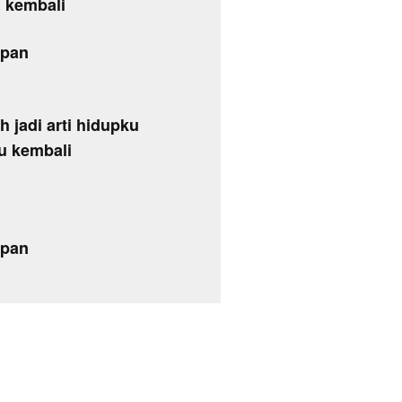
u kembali
apan
 jadi arti hidupku
ku kembali
apan