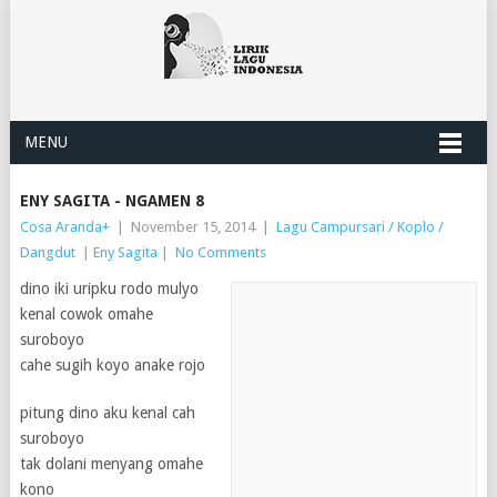
MENU
ENY SAGITA - NGAMEN 8
Cosa Aranda
+
|
November 15, 2014
|
Lagu Campursari / Koplo /
Dangdut
|
Eny Sagita
|
No Comments
dino iki uripku rodo mulyo
kenal cowok omahe
suroboyo
cahe sugih koyo anake rojo
pitung dino aku kenal cah
suroboyo
tak dolani menyang omahe
kono