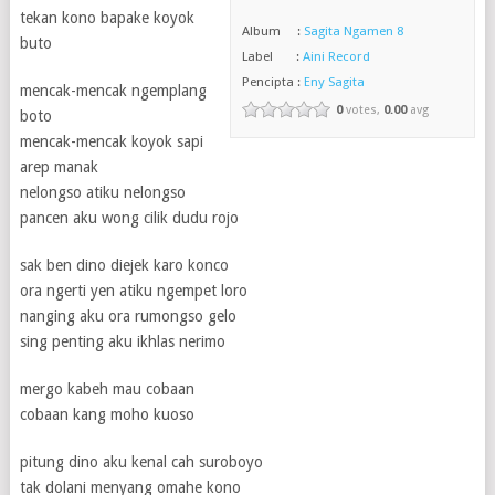
tekan kono bapake koyok
Album :
Sagita Ngamen 8
buto
Label :
Aini Record
Pencipta :
Eny Sagita
mencak-mencak ngemplang
0
votes,
0.00
avg
boto
mencak-mencak koyok sapi
arep manak
nelongso atiku nelongso
pancen aku wong cilik dudu rojo
sak ben dino diejek karo konco
ora ngerti yen atiku ngempet loro
nanging aku ora rumongso gelo
sing penting aku ikhlas nerimo
mergo kabeh mau cobaan
cobaan kang moho kuoso
pitung dino aku kenal cah suroboyo
tak dolani menyang omahe kono