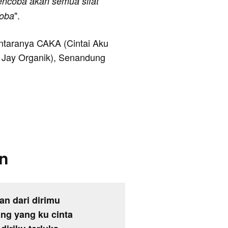
encoba akan semua sifat
".
coba
 antaranya CAKA (Cintai Aku
. Jay Organik), Senandung
an
an dari dirimu
ang yang ku cinta