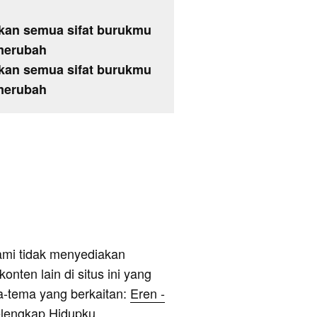
kan semua sifat burukmu
merubah
kan semua sifat burukmu
merubah
ami tidak menyediakan
onten lain di situs ini yang
a-tema yang berkaitan:
Eren -
elengkap Hidupku
,