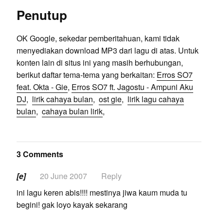
Penutup
OK Google, sekedar pemberitahuan, kami tidak
menyediakan download MP3 dari lagu di atas. Untuk
konten lain di situs ini yang masih berhubungan,
berikut daftar tema-tema yang berkaitan:
Erros SO7
feat. Okta - Gie
,
Erros SO7 ft. Jagostu - Ampuni Aku
DJ
,
lirik cahaya bulan
,
ost gie
,
lirik lagu cahaya
bulan
,
cahaya bulan lirik
,
3 Comments
[e]
20 June 2007
Reply
ini lagu keren abis!!!! mestinya jiwa kaum muda tu
begini! gak loyo kayak sekarang