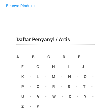
Birunya Rinduku
Daftar Penyanyi / Artis
A
-
B
-
C
-
D
-
E
-
F
-
G
-
H
-
I
-
J
-
K
-
L
-
M
-
N
-
O
-
P
-
Q
-
R
-
S
-
T
-
U
-
V
-
W
-
X
-
Y
-
Z
-
#