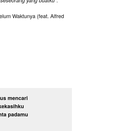
".
/ seseorang yang buatku
Belum Waktunya (feat. Alfred
rus mencari
 kekasihku
inta padamu