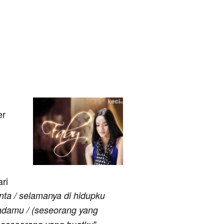
er
ari
nta / selamanya di hidupku
padamu / (seseorang yang