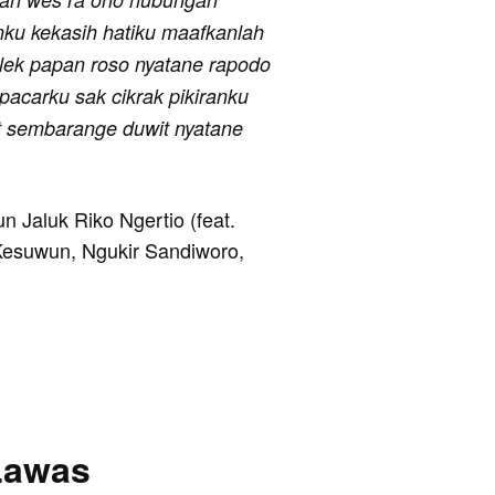
nku kekasih hatiku maafkanlah
olek papan roso nyatane rapodo
acarku sak cikrak pikiranku
t sembarange duwit nyatane
un Jaluk Riko Ngertio (feat.
 Kesuwun, Ngukir Sandiworo,
Lawas