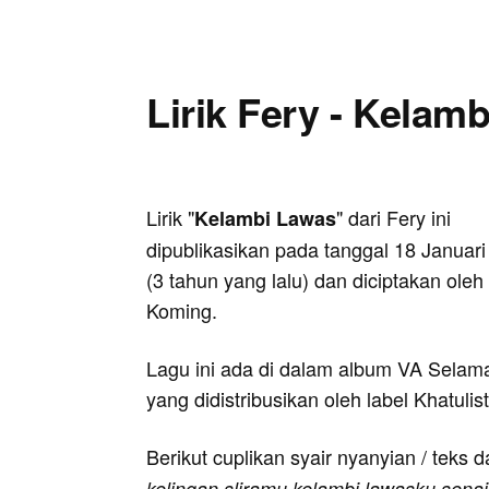
Lirik Fery - Kelam
Lirik "
" dari Fery ini
Kelambi Lawas
dipublikasikan pada tanggal 18 Januar
(3 tahun yang lalu) dan diciptakan oleh
Koming.
Lagu ini ada di dalam album VA Selama
yang didistribusikan oleh label Khatuli
Berikut cuplikan syair nyanyian / teks d
kelingan sliramu kelambi lawasku sen