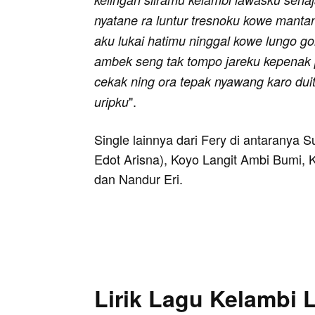
nyatane ra luntur tresnoku kowe manta
aku lukai hatimu ninggal kowe lungo g
ambek seng tak tompo jareku kepenak p
cekak ning ora tepak nyawang karo dui
".
uripku
Single lainnya dari Fery di antaranya S
Edot Arisna), Koyo Langit Ambi Bumi,
dan Nandur Eri.
Lirik Lagu Kelambi 