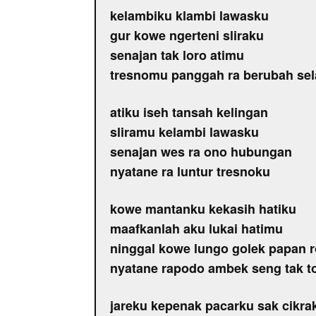
kelambiku klambi lawasku
gur kowe ngerteni sliraku
senajan tak loro atimu
tresnomu panggah ra berubah se
atiku iseh tansah kelingan
sliramu kelambi lawasku
senajan wes ra ono hubungan
nyatane ra luntur tresnoku
kowe mantanku kekasih hatiku
maafkanlah aku lukai hatimu
ninggal kowe lungo golek papan 
nyatane rapodo ambek seng tak 
jareku kepenak pacarku sak cikra