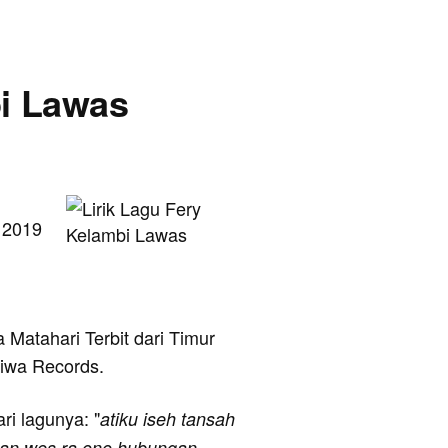
bi Lawas
i 2019
 Matahari Terbit dari Timur
stiwa Records.
ari lagunya: "
atiku iseh tansah
ajan wes ra ono hubungan