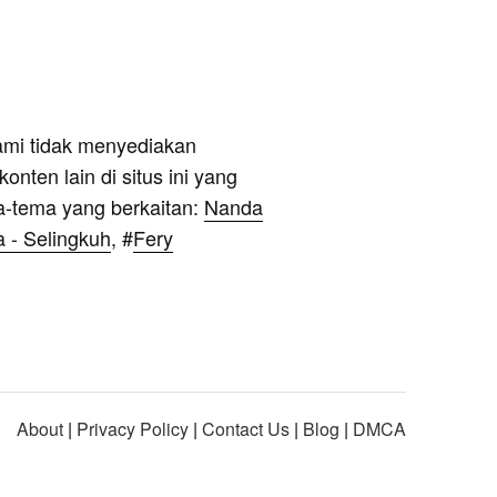
ami tidak menyediakan
onten lain di situs ini yang
a-tema yang berkaitan:
Nanda
a - Selingkuh
, #
Fery
About
|
Privacy Policy
|
Contact Us
|
Blog
|
DMCA