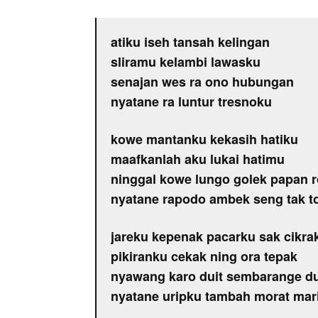
atiku iseh tansah kelingan
sliramu kelambi lawasku
senajan wes ra ono hubungan
nyatane ra luntur tresnoku
kowe mantanku kekasih hatiku
maafkanlah aku lukai hatimu
ninggal kowe lungo golek papan 
nyatane rapodo ambek seng tak 
jareku kepenak pacarku sak cikra
pikiranku cekak ning ora tepak
nyawang karo duit sembarange d
nyatane uripku tambah morat mari