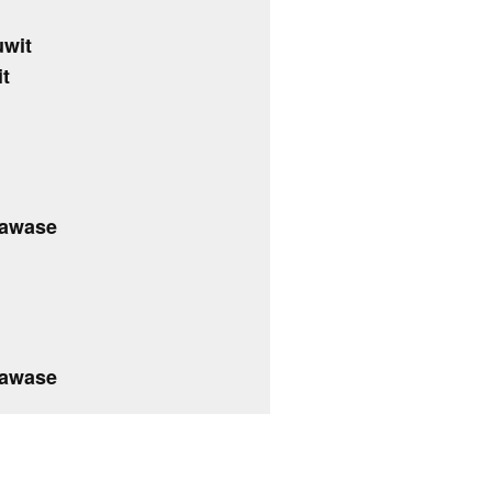
uwit
t
lawase
lawase