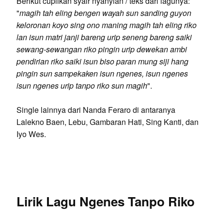
Berikut cuplikan syair nyanyian / teks dari lagunya:
"
magih tah eling bengen wayah sun sanding guyon
keloronan koyo sing ono maning magih tah eling riko
lan isun matri janji bareng urip seneng bareng saiki
sewang-sewangan riko pingin urip dewekan ambi
pendirian riko saiki isun biso paran mung siji hang
pingin sun sampekaken isun ngenes, isun ngenes
isun ngenes urip tanpo riko sun magih
".
Single lainnya dari Nanda Feraro di antaranya
Lalekno Baen, Lebu, Gambaran Hati, Sing Kanti, dan
Iyo Wes.
Lirik Lagu Ngenes Tanpo Riko