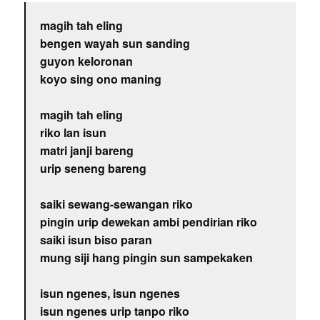
magih tah eling
bengen wayah sun sanding
guyon keloronan
koyo sing ono maning
magih tah eling
riko lan isun
matri janji bareng
urip seneng bareng
saiki sewang-sewangan riko
pingin urip dewekan ambi pendirian riko
saiki isun biso paran
mung siji hang pingin sun sampekaken
isun ngenes, isun ngenes
isun ngenes urip tanpo riko