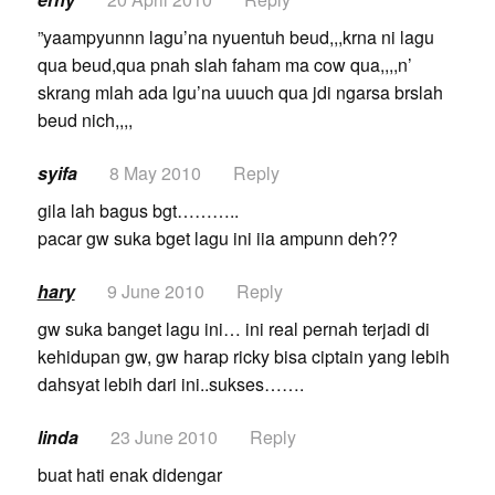
”yaampyunnn lagu’na nyuentuh beud,,,krna ni lagu
qua beud,qua pnah slah faham ma cow qua,,,,n’
skrang mlah ada lgu’na uuuch qua jdi ngarsa brslah
beud nich,,,,
syifa
8 May 2010
Reply
gila lah bagus bgt………..
pacar gw suka bget lagu ini iia ampunn deh??
hary
9 June 2010
Reply
gw suka banget lagu ini… ini real pernah terjadi di
kehidupan gw, gw harap ricky bisa ciptain yang lebih
dahsyat lebih dari ini..sukses…….
linda
23 June 2010
Reply
buat hati enak didengar