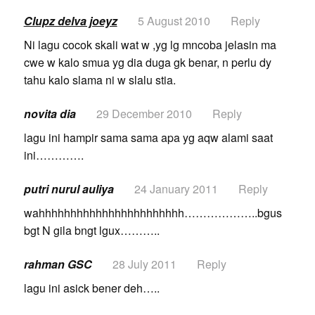
Clupz delva joeyz
5 August 2010
Reply
Ni lagu cocok skali wat w ,yg lg mncoba jelasin ma
cwe w kalo smua yg dia duga gk benar, n perlu dy
tahu kalo slama ni w slalu stia.
novita dia
29 December 2010
Reply
lagu ini hampir sama sama apa yg aqw alami saat
ini………….
putri nurul auliya
24 January 2011
Reply
wahhhhhhhhhhhhhhhhhhhhhhh………………..bgus
bgt N gila bngt lgux………..
rahman GSC
28 July 2011
Reply
lagu ini asick bener deh…..