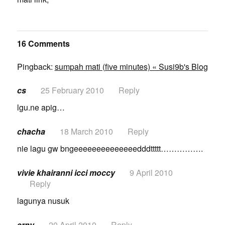
16 Comments
Pingback:
sumpah mati (five minutes) « Susi9b's Blog
cs
25 February 2010
Reply
lgu.ne apig…
chacha
18 March 2010
Reply
nie lagu gw bngeeeeeeeeeeeeeedddttttt…………….
vivie khairanni icci moccy
9 April 2010
Reply
lagunya nusuk
erny
20 April 2010
Reply