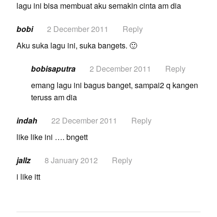
lagu ini bisa membuat aku semakin cinta am dia
bobi
2 December 2011
Reply
Aku suka lagu ini, suka bangets. 🙂
bobisaputra
2 December 2011
Reply
emang lagu ini bagus banget, sampai2 q kangen
teruss am dia
indah
22 December 2011
Reply
like like ini …. bngett
jallz
8 January 2012
Reply
i like itt