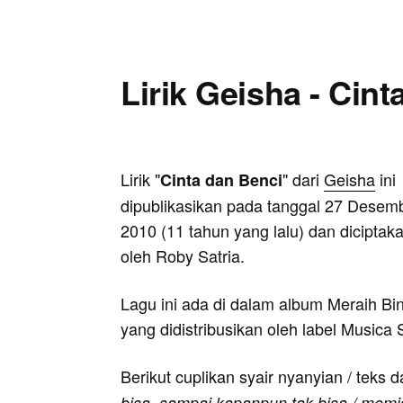
Lirik Geisha - Cin
Lirik "
" dari
Geisha
ini
Cinta dan Benci
dipublikasikan pada tanggal 27 Desem
2010 (11 tahun yang lalu) dan diciptak
oleh Roby Satria.
Lagu ini ada di dalam album Meraih Bi
yang didistribusikan oleh label Musica 
Berikut cuplikan syair nyanyian / teks d
bisa, sampai kapanpun tak bisa / memi