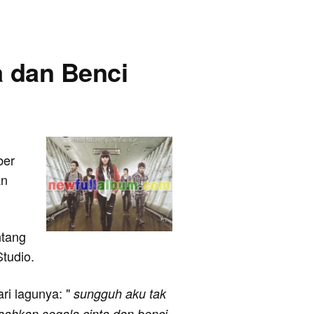
ta dan Benci
ber
an
ntang
Studio.
ari lagunya: "
sungguh aku tak
sahkan segala cinta dan benci