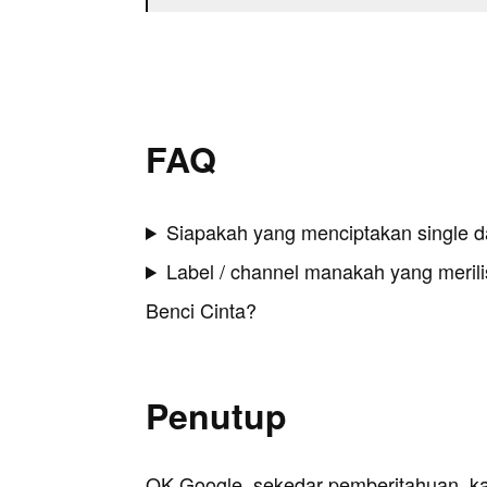
FAQ
Siapakah yang menciptakan single d
Label / channel manakah yang merilis
Benci Cinta?
Penutup
OK Google, sekedar pemberitahuan, k