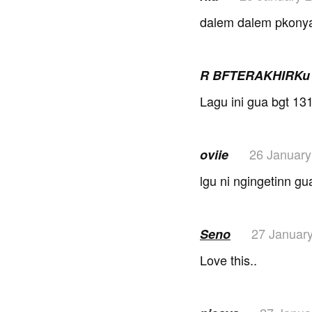
dalem dalem pkonya 
R BFTERAKHIRK
Lagu ini gua bgt 13
26 January
oviie
lgu ni ngingetinn g
27 Januar
Seno
Love this..