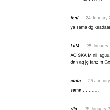
24 January 
feni
ya sama dg keadaa
25 January
i aM
AQ SKA M nii laguu
dan aq jg fanz m G
25 Januar
cinta
sama…………
25 January 
riia