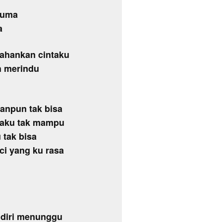
cuma
a
ahankan cintaku
h merindu
anpun tak bisa
 aku tak mampu
u tak bisa
ci yang ku rasa
ndiri menunggu