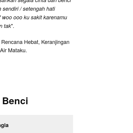
sendiri / setengah hati
ff woo ooo ku sakit karenamu
".
n tak
ya Rencana Hebat, Keranjingan
 Air Mataku.
n Benci
gia