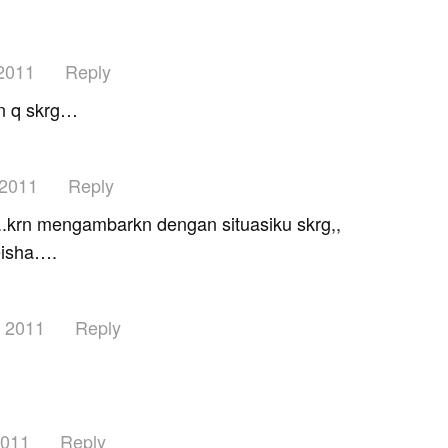
2011
Reply
n q skrg…
 2011
Reply
..krn mengambarkn dengan situasiku skrg,,
eisha….
y 2011
Reply
2011
Reply