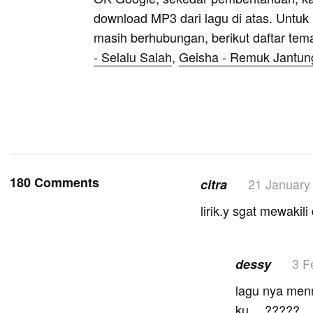
download MP3 dari lagu di atas. Untuk k
masih berhubungan, berikut daftar tem
- Selalu Salah
,
Geisha - Remuk Jantun
180 Comments
21 January
citra
lirik.y sgat mewakili 
3 F
dessy
lagu nya menn
ku….?????