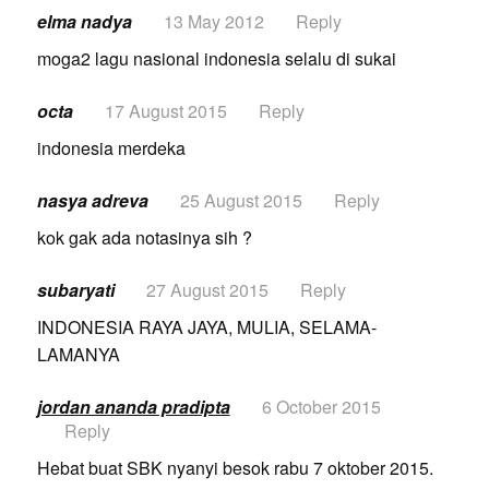
elma nadya
13 May 2012
Reply
moga2 lagu nasional indonesia selalu di sukai
octa
17 August 2015
Reply
indonesia merdeka
nasya adreva
25 August 2015
Reply
kok gak ada notasinya sih ?
subaryati
27 August 2015
Reply
INDONESIA RAYA JAYA, MULIA, SELAMA-
LAMANYA
jordan ananda pradipta
6 October 2015
Reply
Hebat buat SBK nyanyi besok rabu 7 oktober 2015.