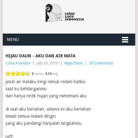
MENU
HIJAU DAUN - AKU DAN AIR MATA
Cosa Aranda
+
|
July 23, 2010
|
Hijau Daun
|
10 Comments
8
votes,
4.50
avg
jatuh air mataku iringi remuk redam hatiku
saat ku kehilanganmu
dan hanya rintik hujan yang menemani aku
di saat aku bertahan, selama ini aku bertahan
lewati semua malam dingin
yang aku pandangi hanyalah langkahmu
reff: