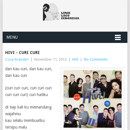
MENU
HIVI - CURI CURI
Cosa Aranda
+
|
November 11, 2012
|
HiVi
|
No Comments
dan kau curi, dan kau curi,
dan kau curi
(curi curi curi, curi curi curi
curi curi curi) curi hatiku
di tiap kali ku memandang
wajahmu
kau selalu membuatku
tersipu malu