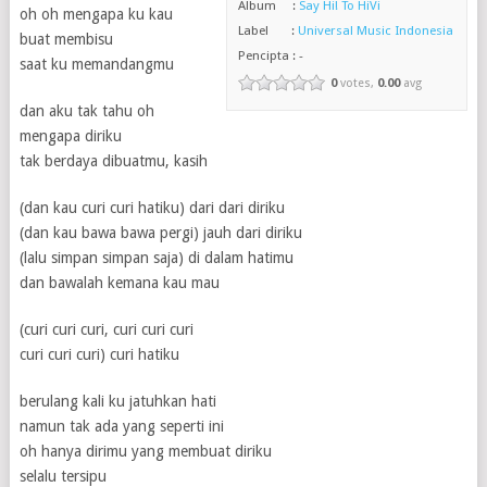
Album :
Say Hi! To HiVi
oh oh mengapa ku kau
Label :
Universal Music Indonesia
buat membisu
Pencipta : -
saat ku memandangmu
0
votes,
0.00
avg
dan aku tak tahu oh
mengapa diriku
tak berdaya dibuatmu, kasih
(dan kau curi curi hatiku) dari dari diriku
(dan kau bawa bawa pergi) jauh dari diriku
(lalu simpan simpan saja) di dalam hatimu
dan bawalah kemana kau mau
(curi curi curi, curi curi curi
curi curi curi) curi hatiku
berulang kali ku jatuhkan hati
namun tak ada yang seperti ini
oh hanya dirimu yang membuat diriku
selalu tersipu