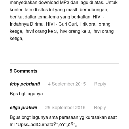
menyediakan download MP3 dari lagu di atas. Untuk
konten lain di situs ini yang masih berhubungan,
berikut daftar tema-tema yang berkaitan:
HiVi -
Indahnya Dirimu
,
HiVi - Curi Curi
, lirik ora, orang
ketiga, hivi! orang ke 3, hivi orang ke 3, hivi orang
ketiga,
9 Comments
feby pebrianti
4 September 2015
Reply
Bgs bgt lagunya
ellga pratiwii
25 September 2015
Reply
Bgus bngt lagunya sma perasaan yg kurasakan saat
ini *UpssJadiCurhatðŸ˜„ðŸ˜„ðŸ˜„