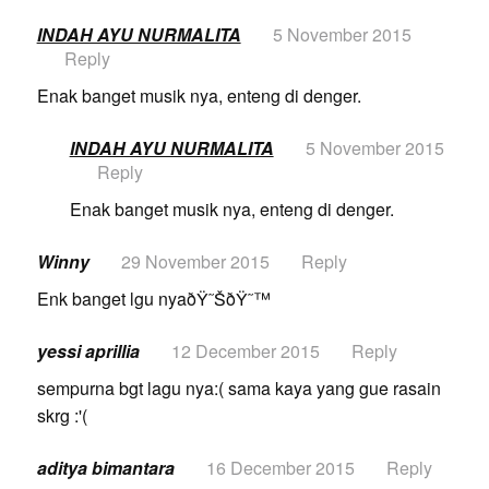
INDAH AYU NURMALITA
5 November 2015
Reply
Enak banget musik nya, enteng di denger.
INDAH AYU NURMALITA
5 November 2015
Reply
Enak banget musik nya, enteng di denger.
Winny
29 November 2015
Reply
Enk banget lgu nyaðŸ˜ŠðŸ˜™
yessi aprillia
12 December 2015
Reply
sempurna bgt lagu nya:( sama kaya yang gue rasain
skrg :'(
aditya bimantara
16 December 2015
Reply