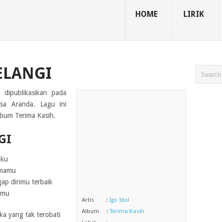
HOME
LIRIK
PELANGI
i dipublikasikan pada
sa Aranda. Lagu ini
lbum Terima Kasih.
GI
iku
amamu
p dirimu terbaik
amu
Artis :
Igo Idol
Album :
Terima Kasih
uka yang tak terobati