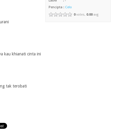
Label : -
Pencipta :
Celo
0
votes,
0.00
avg
urani
 kau khianati cinta ini
ang tak terobati