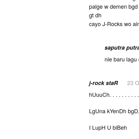
palge w demen bgd m
gt dh
cayo J-Rocks wo ain
saputra putr
nie baru lagu
23 O
j-rock staR
hUuuCh. . . . . . . . . .
LgUna kYenDh bgD,,
I LupH U biBeh