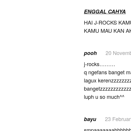
ENGGAL CAHYA
HAI J-ROCKS KAM
KAMU MAU KAN AK
20 Novemb
pooh
j-rocks………
q ngefans banget
lagux kerenzzzzzzz
bangetzzzzzzzzz
luph u so much^^
23 Februar
bayu
smpaaaaaaahhhhhh 