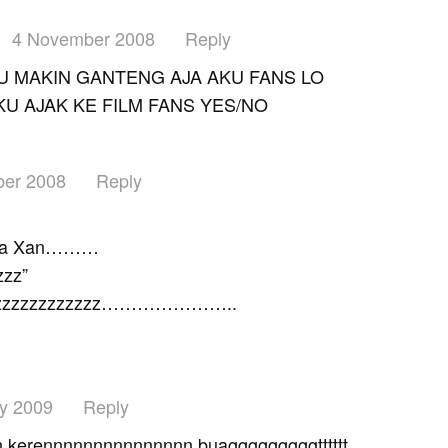
4 November 2008
Reply
U MAKIN GANTENG AJA AKU FANS LO
U AJAK KE FILM FANS YES/NO
er 2008
Reply
 ma Xan………
zzz”
zzzzzzzzzzzzzz…………………..
y 2009
Reply
kerennnnnnnnnnnnnnn buagggggggggtttttt