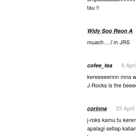
tau !!
Widy Soo Reon A
muach….i`m JRS
6 Apri
cofee_tea
kereeeeennn mna wkt
J-Rocks is the bee
23 April
corinna
j-roks kamu tu k
apalagi setiap kali