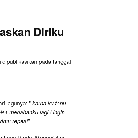
paskan Diriku
i dipublikasikan pada tanggal
ari lagunya: "
karna ku tahu
bisa menahanku lagi / ingin
".
rimu repeat
ya Lagu Rindu, Mengertilah