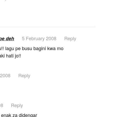
5 February 2008
Reply
pe deh
au!! lagu pe busu bagini kwa mo
i hati jo!!
 2008
Reply
08
Reply
u enak za didengar