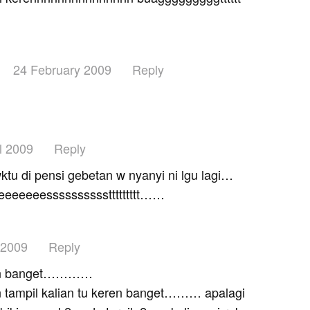
24 February 2009
Reply
l 2009
Reply
u di pensi gebetan w nyanyi ni lgu lagi…
eeeeeeeessssssssssttttttttt……
 2009
Reply
eren banget…………
an tampil kalian tu keren banget……… apalagi