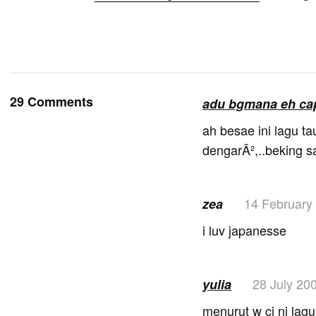
29 Comments
adu bgmana eh ca
ah besae ini lagu t
dengarÂ²,..beking sak
14 February
zea
i luv japanesse
28 July 20
yulia
menurut w ci ni lag