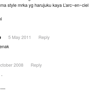
a style mrka yg harujuku kaya L’arc~en~ciel
i
5 May 2011
Reply
a
 enak
ctober 2008
Reply
 .
,,,