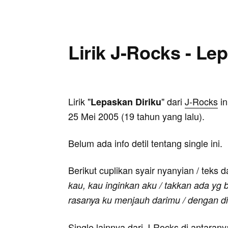
Lirik J-Rocks - Le
Lirik "
" dari
J-Rocks
in
Lepaskan Diriku
25 Mei 2005 (19 tahun yang lalu).
Belum ada info detil tentang single ini.
Berikut cuplikan syair nyanyian / teks d
kau, kau inginkan aku / takkan ada yg 
rasanya ku menjauh darimu / dengan di
Single lainnya dari J-Rocks di antaran