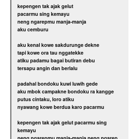
kepengen tak ajak gelut
pacarmu sing kemayu
neng ngarepmu manja-manja
aku cemburu
aku kenal kowe sakdurunge dekne
tapi kowe ora tau nggatekke
atiku padamu bagai butiran debu
tersapu angin dan berlalu
padahal bondoku kuwi luwih gede
aku mbok campakne bondoku ra kangge
putus cintaku, loro atiku
nyawang kowe berdua karo pacarmu
kepengen tak ajak gelut pacarmu sing
kemayu
neng ngarepmu manja-manja neng ngarep