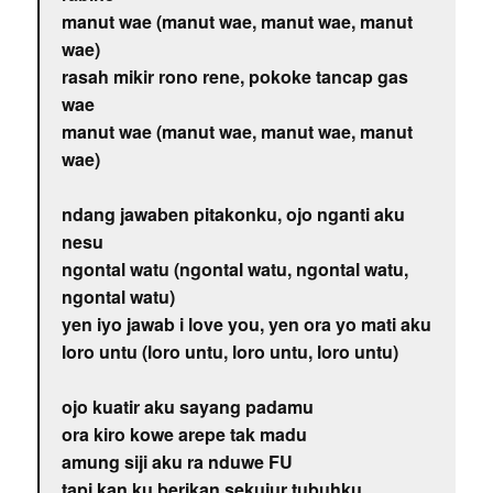
manut wae (manut wae, manut wae, manut
wae)
rasah mikir rono rene, pokoke tancap gas
wae
manut wae (manut wae, manut wae, manut
wae)
ndang jawaben pitakonku, ojo nganti aku
nesu
ngontal watu (ngontal watu, ngontal watu,
ngontal watu)
yen iyo jawab i love you, yen ora yo mati aku
loro untu (loro untu, loro untu, loro untu)
ojo kuatir aku sayang padamu
ora kiro kowe arepe tak madu
amung siji aku ra nduwe FU
tapi kan ku berikan sekujur tubuhku