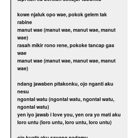
kowe njaluk opo wae, pokok gelem tak
rabine
manut wae (manut wae, manut wae, manut
wae)
rasah mikir rono rene, pokoke tancap gas
wae
manut wae (manut wae, manut wae, manut
wae)
ndang jawaben pitakonku, ojo nganti aku
nesu
ngontal watu (ngontal watu, ngontal watu,
ngontal watu)
yen iyo jawab i love you, yen ora yo mati aku
loro untu (loro untu, loro untu, loro untu)
ojo kuatir aku sayang padamu