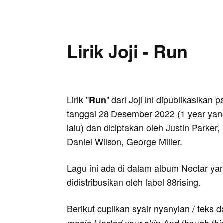
Lirik Joji - Run
Lirik "
" dari Joji ini dipublikasikan 
Run
tanggal 28 Desember 2022 (1 year yan
lalu) dan diciptakan oleh Justin Parker,
Daniel Wilson, George Miller.
Lagu ini ada di dalam album Nectar ya
didistribusikan oleh label 88rising.
Berikut cuplikan syair nyanyian / teks d
magic I tasted your skin And though this 