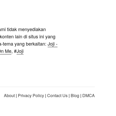
ami tidak menyediakan
onten lain di situs ini yang
a-tema yang berkaitan:
Joji -
On Me
, #
Joji
About
|
Privacy Policy
|
Contact Us
|
Blog
|
DMCA