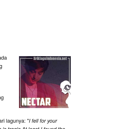
pada
g
ng
ari lagunya: "
I fell for your
is tragic At least I found the