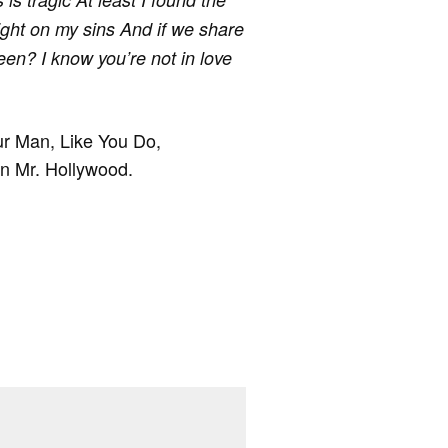
ght on my sins And if we share
en? I know you’re not in love
our Man, Like You Do,
an Mr. Hollywood.