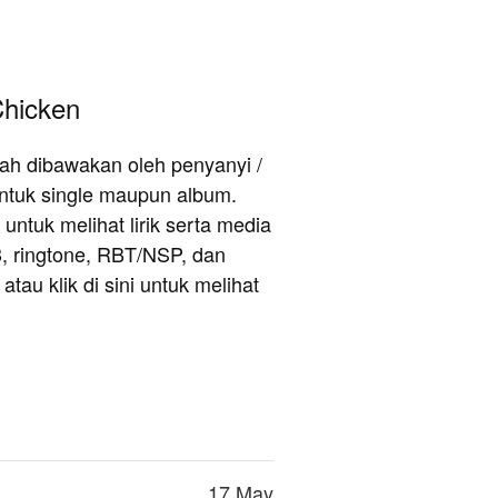
Chicken
rnah dibawakan oleh penyanyi /
ntuk single maupun album.
untuk melihat lirik serta media
3, ringtone, RBT/NSP, dan
au klik di sini untuk melihat
17 May