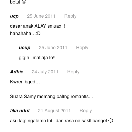
betul 😀
ucp
25 June 2011
Reply
dasar anak ALAY smuax !!
hahahaha…:D
ucup
25 June 2011
Reply
gigih : mat aja lo!!
Adhie
24 July 2011
Reply
Kwren bged…
Suara Samy memang paling romantis…
tika ndut
21 August 2011
Reply
aku lagi ngalamn ini.. dan rasa na sakit banget 🙁