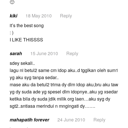
🙂
kiki
18 May 2010
Reply
it’s the best song
: )
I LIKE THISSSS
sarah
15 June 2010
Reply
sdey sekali..
lagu ni betul2 same cm idop aku..d tgglkan oleh sum1
yg aku syg tanpa sedar..
mase aku da betul2 trima dy dlm idop aku,bru aku taw
yg dy suda ade yg spesel dlm idopnye..aku yg xsedar
ketika bila dy suda jdik milik org laen…aku syg dy
sgt2..sntiasa merindui n mngingati dy…….
mahapatih forever
24 June 2010
Reply