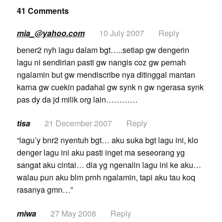
41 Comments
mia_@yahoo.com
10 July 2007
Reply
bener2 nyh lagu dalam bgt…..setiap gw dengerin
lagu ni sendirian pasti gw nangis coz gw pernah
ngalamin but gw mendiscribe nya ditinggal mantan
karna gw cuekin padahal gw synk n gw ngerasa synk
pas dy da jd milik org lain…………
tisa
21 December 2007
Reply
“lagu’y bnr2 nyentuh bgt… aku suka bgt lagu ini, klo
denger lagu ini aku pasti inget ma seseorang yg
sangat aku cintai… dia yg ngenalin lagu ini ke aku…
walau pun aku blm prnh ngalamin, tapi aku tau koq
rasanya gmn…”
miwa
27 May 2008
Reply