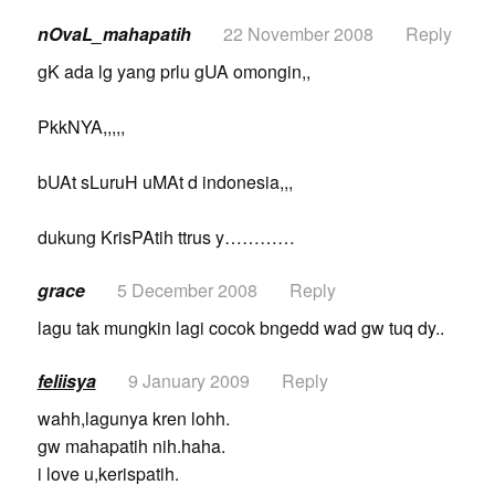
nOvaL_mahapatih
22 November 2008
Reply
gK ada lg yang prlu gUA omongin,,
PkkNYA,,,,,
bUAt sLuruH uMAt d indonesia,,,
dukung KrisPAtih ttrus y…………
grace
5 December 2008
Reply
lagu tak mungkin lagi cocok bngedd wad gw tuq dy..
feliisya
9 January 2009
Reply
wahh,lagunya kren lohh.
gw mahapatih nih.haha.
i love u,kerispatih.