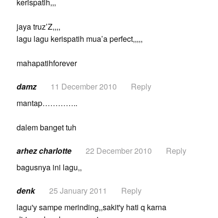
kerispatih,,,
jaya truz’Z,,,,
lagu lagu kerispatih mua’a perfect,,,,,
mahapatihforever
damz
11 December 2010
Reply
mantap…………..
dalem banget tuh
arhez charlotte
22 December 2010
Reply
bagusnya ini lagu,,
denk
25 January 2011
Reply
lagu'y sampe merinding,,sakit'y hati q karna