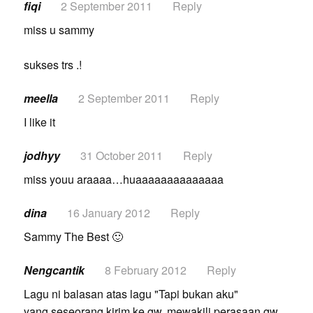
fiqi
2 September 2011
Reply
miss u sammy
sukses trs .!
meella
2 September 2011
Reply
I like it
jodhyy
31 October 2011
Reply
miss youu araaaa…huaaaaaaaaaaaaaa
dina
16 January 2012
Reply
Sammy The Best 🙂
Nengcantik
8 February 2012
Reply
Lagu ni balasan atas lagu "Tapi bukan aku"
yang seseorang kirim ke gw, mewakili perasaan gw