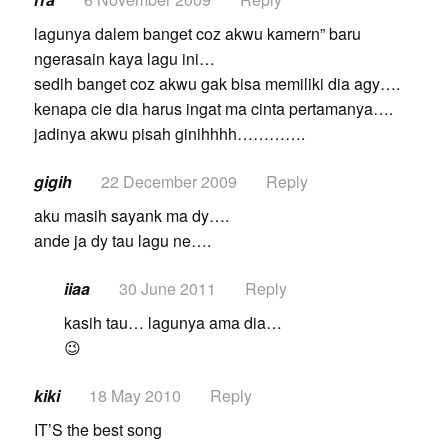
lagunya dalem banget coz akwu kamern” baru
ngerasain kaya lagu ini…
sedih banget coz akwu gak bisa memiliki dia agy….
kenapa cie dia harus ingat ma cinta pertamanya….
jadinya akwu pisah ginihhhh………….
gigih
22 December 2009
Reply
aku masih sayank ma dy….
ande ja dy tau lagu ne….
iiaa
30 June 2011
Reply
kasih tau… lagunya ama dia…
😉
kiki
18 May 2010
Reply
IT’S the best song