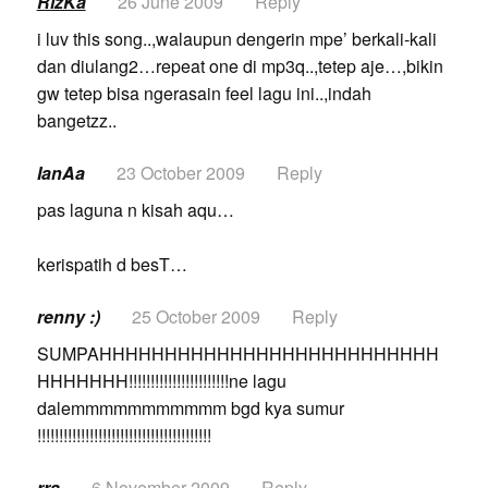
RizKa
26 June 2009
Reply
i luv this song..,walaupun dengerin mpe’ berkali-kali
dan diulang2…repeat one di mp3q..,tetep aje…,bikin
gw tetep bisa ngerasain feel lagu ini..,indah
bangetzz..
IanAa
23 October 2009
Reply
pas laguna n kisah aqu…
kerispatih d besT…
renny :)
25 October 2009
Reply
SUMPAHHHHHHHHHHHHHHHHHHHHHHHHHH
HHHHHHH!!!!!!!!!!!!!!!!!!!!!!!ne lagu
dalemmmmmmmmmmm bgd kya sumur
!!!!!!!!!!!!!!!!!!!!!!!!!!!!!!!!!!!!!!!!
rra
6 November 2009
Reply