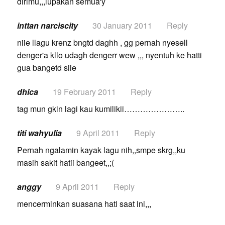
dirimu,,,lupakan semua'y
inttan narciscity
30 January 2011
Reply
niie llagu krenz bngtd daghh , gg pernah nyesell
denger'a kllo udagh dengerr wew ,,, nyentuh ke hatti
gua bangetd siie
dhica
19 February 2011
Reply
tag mun gkin lagi kau kumilikii…………………..
titi wahyulia
9 April 2011
Reply
Pernah ngalamin kayak lagu nih,,smpe skrg,,ku
masih sakit hatii bangeet,,;(
anggy
9 April 2011
Reply
mencerminkan suasana hati saat ini,,,