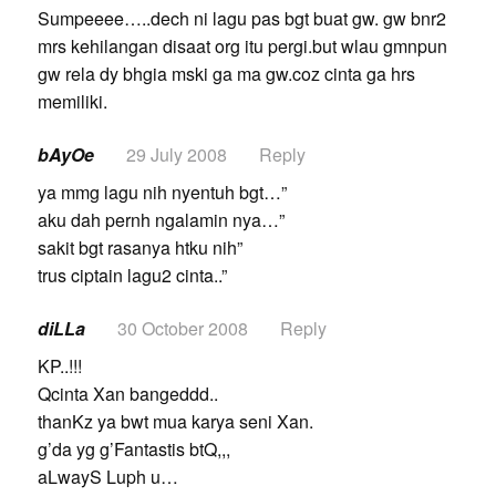
Sumpeeee…..dech ni lagu pas bgt buat gw. gw bnr2
mrs kehilangan disaat org itu pergi.but wlau gmnpun
gw rela dy bhgia mski ga ma gw.coz cinta ga hrs
memiliki.
bAyOe
29 July 2008
Reply
ya mmg lagu nih nyentuh bgt…”
aku dah pernh ngalamin nya…”
sakit bgt rasanya htku nih”
trus ciptain lagu2 cinta..”
diLLa
30 October 2008
Reply
KP..!!!
Qcinta Xan bangeddd..
thanKz ya bwt mua karya seni Xan.
g’da yg g’Fantastis btQ,,,
aLwayS Luph u…