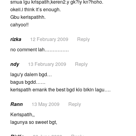
smua lgu krispatih,keren2.y gk?iy kn?hoho.
okeii.i think it’s enough.
Gbu kerispatihh.
cahyoo!!
rizka
12 February 2009
Reply
no comment lah……………
ndy
13 February 2009
Reply
lagu'y dalem bgd…
bagus bgdd……
kerispatih emank the best bgd klo bikin lagu….
Rann
13 May 2009
Reply
Kerispatih,,
lagunya so sweet bgt,