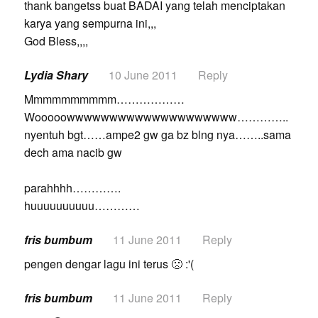
thank bangetss buat BADAI yang telah menciptakan
karya yang sempurna ini,,,
God Bless,,,,
Lydia Shary
10 June 2011
Reply
Mmmmmmmmmm………………
Wooooowwwwwwwwwwwwwwwwwwww…………..
nyentuh bgt……ampe2 gw ga bz blng nya……..sama
dech ama nacib gw
parahhhh………….
huuuuuuuuuu…………
fris bumbum
11 June 2011
Reply
pengen dengar lagu ini terus 🙁 :'(
fris bumbum
11 June 2011
Reply