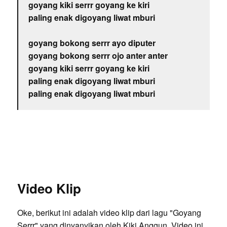
goyang kiki serrr goyang ke kiri
paling enak digoyang liwat mburi
goyang bokong serrr ayo diputer
goyang bokong serrr ojo anter anter
goyang kiki serrr goyang ke kiri
paling enak digoyang liwat mburi
paling enak digoyang liwat mburi
Video Klip
Oke, berikut ini adalah video klip dari lagu "Goyang
Serrr" yang dinyanyikan oleh Kiki Anggun. Video ini