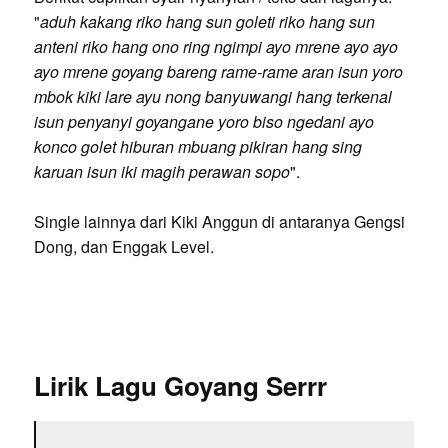
"
aduh kakang riko hang sun goleti riko hang sun
anteni riko hang ono ring ngimpi ayo mrene ayo ayo
ayo mrene goyang bareng rame-rame aran isun yoro
mbok kiki lare ayu nong banyuwangi hang terkenal
isun penyanyi goyangane yoro biso ngedani ayo
konco golet hiburan mbuang pikiran hang sing
karuan isun iki magih perawan sopo
".
Single lainnya dari Kiki Anggun di antaranya Gengsi
Dong, dan Enggak Level.
Lirik Lagu Goyang Serrr