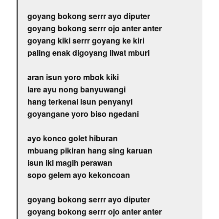
goyang bokong serrr ayo diputer
goyang bokong serrr ojo anter anter
goyang kiki serrr goyang ke kiri
paling enak digoyang liwat mburi
aran isun yoro mbok kiki
lare ayu nong banyuwangi
hang terkenal isun penyanyi
goyangane yoro biso ngedani
ayo konco golet hiburan
mbuang pikiran hang sing karuan
isun iki magih perawan
sopo gelem ayo kekoncoan
goyang bokong serrr ayo diputer
goyang bokong serrr ojo anter anter