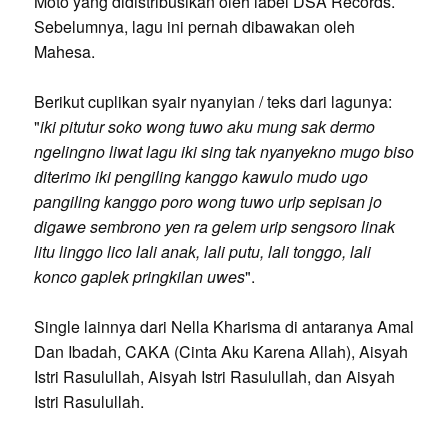
Moto yang didistribusikan oleh label DSA Records.
Sebelumnya, lagu ini pernah dibawakan oleh
Mahesa.
Berikut cuplikan syair nyanyian / teks dari lagunya:
"
iki pitutur soko wong tuwo aku mung sak dermo
ngelingno liwat lagu iki sing tak nyanyekno mugo biso
diterimo iki pengiling kanggo kawulo mudo ugo
pangiling kanggo poro wong tuwo urip sepisan jo
digawe sembrono yen ra gelem urip sengsoro linak
litu linggo lico lali anak, lali putu, lali tonggo, lali
konco gaplek pringkilan uwes
".
Single lainnya dari Nella Kharisma di antaranya Amal
Dan Ibadah, CAKA (Cinta Aku Karena Allah), Aisyah
Istri Rasulullah, Aisyah Istri Rasulullah, dan Aisyah
Istri Rasulullah.