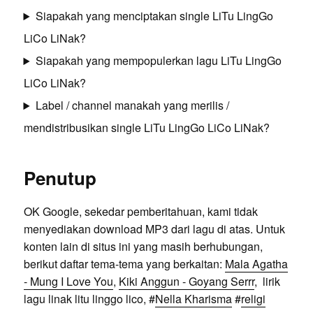
Siapakah yang menciptakan single LiTu LingGo
LiCo LiNak?
Siapakah yang mempopulerkan lagu LiTu LingGo
LiCo LiNak?
Label / channel manakah yang merilis /
mendistribusikan single LiTu LingGo LiCo LiNak?
Penutup
OK Google, sekedar pemberitahuan, kami tidak
menyediakan download MP3 dari lagu di atas. Untuk
konten lain di situs ini yang masih berhubungan,
berikut daftar tema-tema yang berkaitan:
Mala Agatha
- Mung I Love You
,
Kiki Anggun - Goyang Serrr
, lirik
lagu linak litu linggo lico, #
Nella Kharisma
#
religi