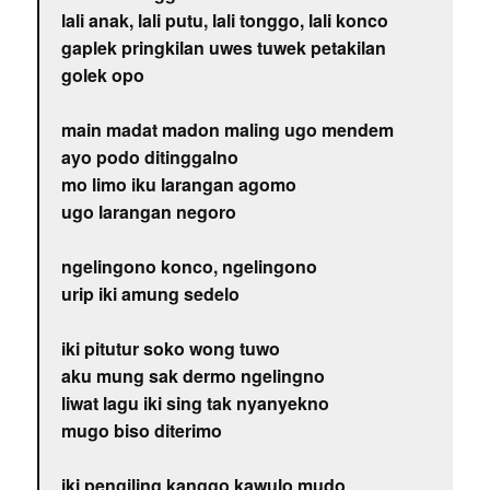
lali anak, lali putu, lali tonggo, lali konco
gaplek pringkilan uwes tuwek petakilan
golek opo
main madat madon maling ugo mendem
ayo podo ditinggalno
mo limo iku larangan agomo
ugo larangan negoro
ngelingono konco, ngelingono
urip iki amung sedelo
iki pitutur soko wong tuwo
aku mung sak dermo ngelingno
liwat lagu iki sing tak nyanyekno
mugo biso diterimo
iki pengiling kanggo kawulo mudo