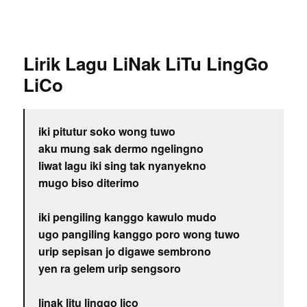
Lirik Lagu LiNak LiTu LingGo
LiCo
iki pitutur soko wong tuwo
aku mung sak dermo ngelingno
liwat lagu iki sing tak nyanyekno
mugo biso diterimo
iki pengiling kanggo kawulo mudo
ugo pangiling kanggo poro wong tuwo
urip sepisan jo digawe sembrono
yen ra gelem urip sengsoro
linak litu linggo lico