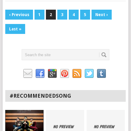
‹ Previous
1
2
3
4
5
Next ›
Last »
#RECOMMENDEDSONG