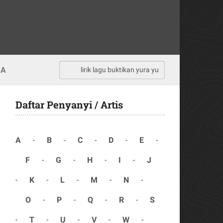
MA
Daftar Penyanyi / Artis
A
-
B
-
C
-
D
-
E
-
F
-
G
-
H
-
I
-
J
-
K
-
L
-
M
-
N
-
O
-
P
-
Q
-
R
-
S
-
T
-
U
-
V
-
W
-