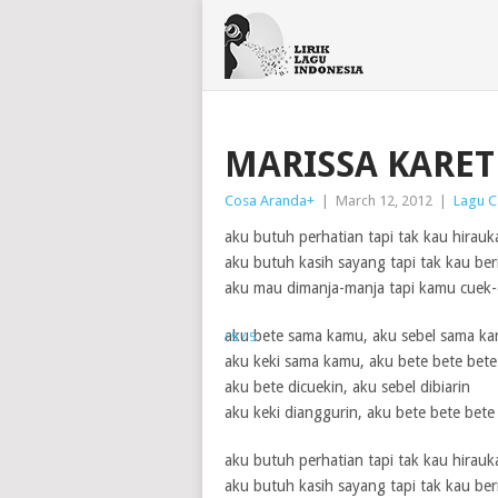
MARISSA KARET 
Cosa Aranda
+
|
March 12, 2012
|
Lagu C
aku butuh perhatian tapi tak kau hirauk
aku butuh kasih sayang tapi tak kau ber
aku mau dimanja-manja tapi kamu cuek-
aku bete sama kamu, aku sebel sama k
1 / 5
2 / 5
3 / 5
4 / 5
5 / 5
aku keki sama kamu, aku bete bete bete
aku bete dicuekin, aku sebel dibiarin
aku keki dianggurin, aku bete bete bete
aku butuh perhatian tapi tak kau hirauk
aku butuh kasih sayang tapi tak kau ber