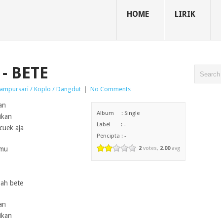
HOME
LIRIK
- BETE
ampursari / Koplo / Dangdut
|
No Comments
an
Album : Single
ikan
Label : -
cuek aja
Pencipta : -
amu
2
votes,
2.00
avg
 ah bete
an
ikan