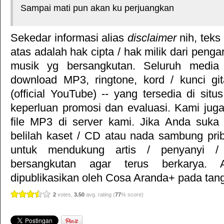
Sampai mati pun akan ku perjuangkan
Sekedar informasi alias
disclaimer
nih, teks
atas adalah hak cipta / hak milik dari pengar
musik yg bersangkutan. Seluruh media 
download MP3, ringtone, kord / kunci gita
(official YouTube) -- yang tersedia di situ
keperluan promosi dan evaluasi. Kami jug
file MP3 di server kami. Jika Anda suka 
belilah kaset / CD atau nada sambung pr
untuk mendukung artis / penyanyi 
bersangkutan agar terus berkarya. Ar
dipublikasikan oleh
Cosa Aranda+
pada tang
2
votes,
3.50
avg. rating (
77
% score)