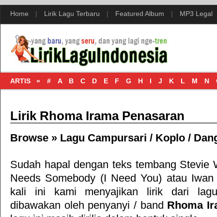
Home
|
Lirik Lagu Terbaru
|
Featured Album
|
MP3 Legal
ARTIS »
#
A
B
C
D
E
F
G
H
I
J
K
L
M
N
Lirik Rhoma Irama Penasaran
Browse »
Lagu Campursari / Koplo / Dan
Sudah hapal dengan teks tembang
Stevie 
Needs Somebody (I Need You)
atau
Iwan 
kali ini kami menyajikan lirik dari la
dibawakan oleh penyanyi / band
Rhoma Ir