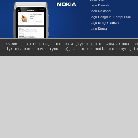
Lagu Daerah
Lagu Nasional
Lagu Dangdut / Campursari
Lagu Religi
/ Rohani
Lagu Korea
©2005-2013
Lirik Lagu Indonesia
(
Lyrics
) oleh Cosa Aranda dan
lyrics, music movie (youtube), and other media are copyrighte