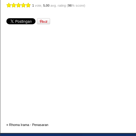
1
vote,
5.00
avg. rating (
96
% score)
«
Rhoma Irama - Penasaran