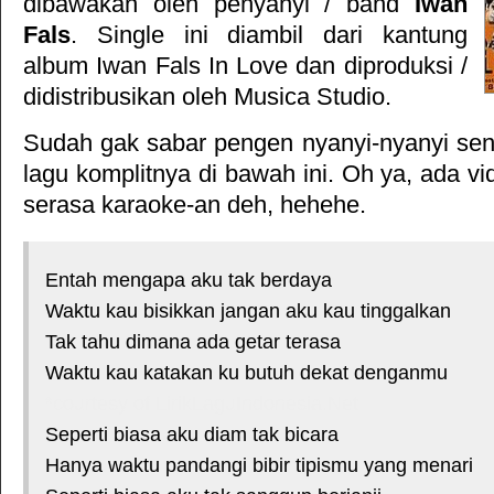
dibawakan oleh penyanyi / band
Iwan
Fals
. Single ini diambil dari kantung
album
Iwan Fals In Love
dan diproduksi /
didistribusikan oleh
Musica Studio
.
Sudah gak sabar pengen nyanyi-nyanyi sendi
lagu komplitnya di bawah ini. Oh ya, ada vid
serasa karaoke-an deh, hehehe.
Entah mengapa aku tak berdaya
Waktu kau bisikkan jangan aku kau tinggalkan
Tak tahu dimana ada getar terasa
Waktu kau katakan ku butuh dekat denganmu
*courtesy of LirikLaguIndonesia.Net
Seperti biasa aku diam tak bicara
Hanya waktu pandangi bibir tipismu yang menari