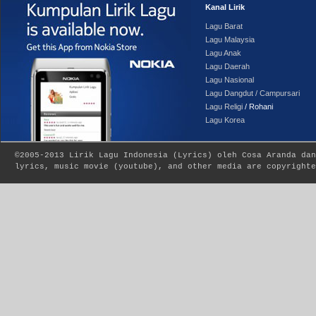
Kanal Lirik
Lagu Barat
Lagu Malaysia
Lagu Anak
Lagu Daerah
Lagu Nasional
Lagu Dangdut / Campursari
Lagu Religi
/ Rohani
Lagu Korea
©2005-2013
Lirik Lagu Indonesia
(
Lyrics
) oleh Cosa Aranda dan
lyrics, music movie (youtube), and other media are copyrighte