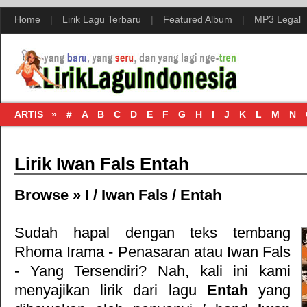
Home
|
Lirik Lagu Terbaru
|
Featured Album
|
MP3 Legal
ARTIS »
#
A
B
C
D
E
F
G
H
I
J
K
L
M
N
Lirik Iwan Fals Entah
Browse »
I
/
Iwan Fals
/
Entah
Sudah hapal dengan teks tembang
Rhoma Irama - Penasaran
atau
Iwan Fals
- Yang Tersendiri
? Nah, kali ini kami
menyajikan lirik dari lagu
Entah
yang