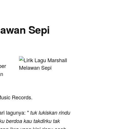
elawan Sepi
ber
an
yMusic Records.
ari lagunya: "
tuk lukiskan rindu
ku berdoa kau takdirku tak