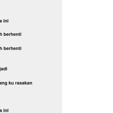
 ini
ah berhenti
ah berhenti
jadi
ang ku rasakan
 ini