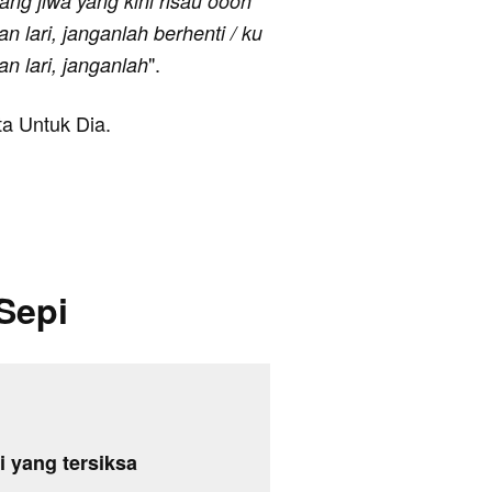
ntang jiwa yang kini risau oooh
an lari, janganlah berhenti / ku
".
an lari, janganlah
ta Untuk Dia.
Sepi
 yang tersiksa