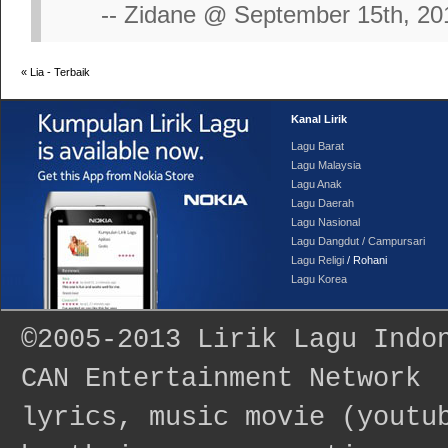
-- Zidane @ September 15th, 20
«
Lia - Terbaik
Kanal Lirik
Lagu Barat
Lagu Malaysia
Lagu Anak
Lagu Daerah
Lagu Nasional
Lagu Dangdut / Campursari
Lagu Religi
/ Rohani
Lagu Korea
©2005-2013
Lirik Lagu Indo
CAN Entertainment Network
lyrics, music movie (youtu