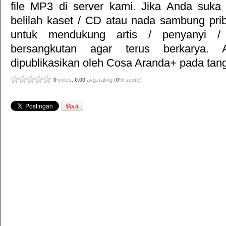
file MP3 di server kami. Jika Anda suka 
belilah kaset / CD atau nada sambung pr
untuk mendukung artis / penyanyi 
bersangkutan agar terus berkarya. Ar
dipublikasikan oleh
Cosa Aranda+
pada tang
0
votes,
0.00
avg. rating (
0
% score)