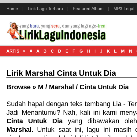
Home
|
Lirik Lagu Terbaru
|
Featured Album
|
MP3 Legal
ARTIS »
#
A
B
C
D
E
F
G
H
I
J
K
L
M
N
Lirik Marshal Cinta Untuk Dia
Browse »
M
/
Marshal
/
Cinta Untuk Dia
Sudah hapal dengan teks tembang
Lia - Te
Jadi Menantumu
? Nah, kali ini kami menyaj
Cinta Untuk Dia
yang dibawakan oleh
Marshal
. Untuk saat ini, lagu ini masih 