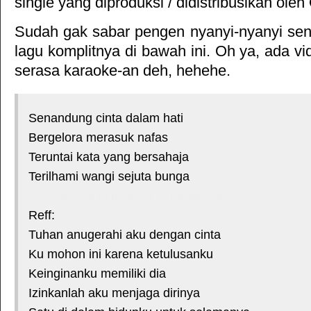
single yang diproduksi / didistribusikan oleh
Sudah gak sabar pengen nyanyi-nyanyi sendi
lagu komplitnya di bawah ini. Oh ya, ada vid
serasa karaoke-an deh, hehehe.
Senandung cinta dalam hati
Bergelora merasuk nafas
Teruntai kata yang bersahaja
Terilhami wangi sejuta bunga
*courtesy of LirikLaguIndonesia.Net
Reff:
Tuhan anugerahi aku dengan cinta
Ku mohon ini karena ketulusanku
Keinginanku memiliki dia
Izinkanlah aku menjaga dirinya