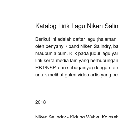
Katalog Lirik Lagu Niken Sali
Berikut ini adalah daftar lagu (halama
oleh penyanyi / band Niken Salindry, b
maupun album. Klik pada judul lagu ya
lirik serta media lain yang berhubungan
RBT/NSP, dan sebagainya) dengan temba
untuk melihat galeri video artis yang b
2018
Niken Salindry - Kidung Wahyu Kolose