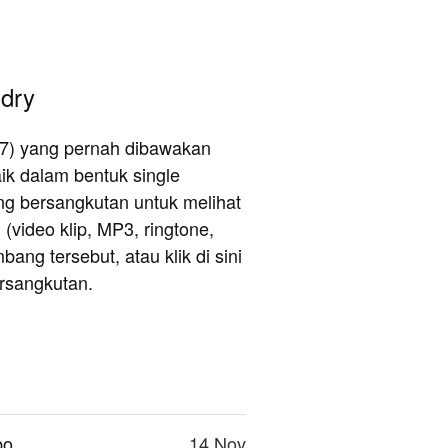
ndry
n 7) yang pernah dibawakan
aik dalam bentuk single
ng bersangkutan untuk melihat
 (video klip, MP3, ringtone,
ng tersebut, atau klik di sini
ersangkutan.
bo
14 Nov