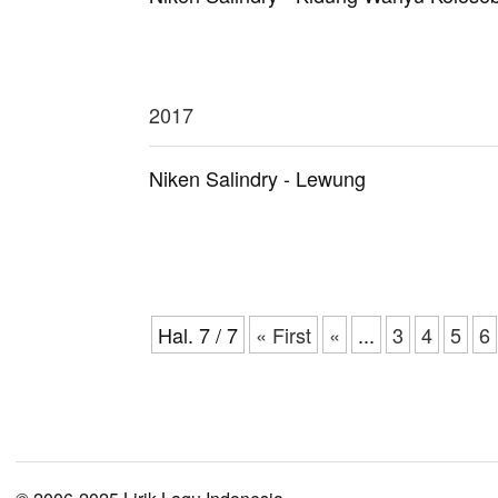
2017
Niken Salindry - Lewung
Hal. 7 / 7
« First
«
...
3
4
5
6