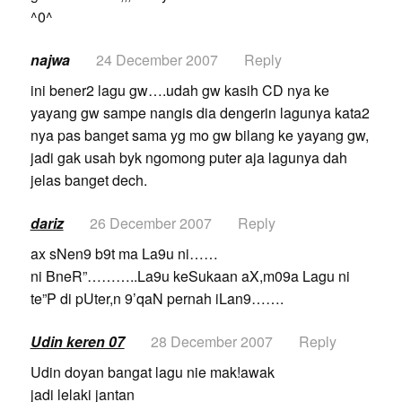
^0^
najwa
24 December 2007
Reply
ini bener2 lagu gw….udah gw kasih CD nya ke
yayang gw sampe nangis dia dengerin lagunya kata2
nya pas banget sama yg mo gw bilang ke yayang gw,
jadi gak usah byk ngomong puter aja lagunya dah
jelas banget dech.
dariz
26 December 2007
Reply
ax sNen9 b9t ma La9u ni……
ni BneR”………..La9u keSukaan aX,m09a Lagu ni
te”P di pUter,n 9’qaN pernah iLan9…….
Udin keren 07
28 December 2007
Reply
Udin doyan bangat lagu nie mak!awak
jadi lelaki jantan