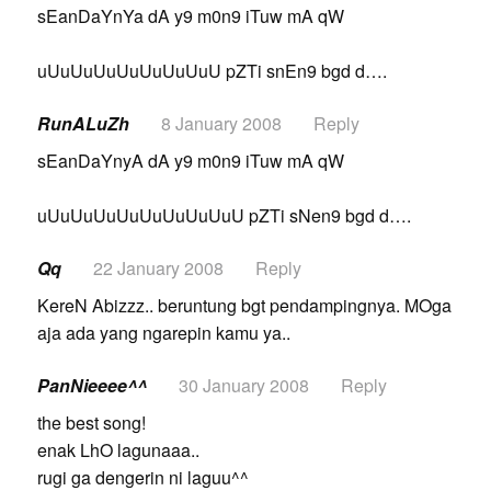
sEanDaYnYa dA y9 m0n9 iTuw mA qW
uUuUuUuUuUuUuUuU pZTi snEn9 bgd d….
RunALuZh
8 January 2008
Reply
sEanDaYnyA dA y9 m0n9 iTuw mA qW
uUuUuUuUuUuUuUuUuU pZTi sNen9 bgd d….
Qq
22 January 2008
Reply
KereN Abizzz.. beruntung bgt pendampingnya. MOga
aja ada yang ngarepin kamu ya..
PanNieeee^^
30 January 2008
Reply
the best song!
enak LhO lagunaaa..
rugi ga dengerin ni laguu^^