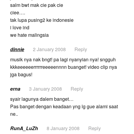
salm bwt mak cie pak cie
ciee….
tak lupa pusing2 ke indonesie
i love ind
we hate malingsia
dinnie
2 January 2008
Reply
musik nya nak bngt! pa lagi nyanyian nya! sngguh
kkkeeeeeerrrrrreeeeennnn buanget! video clip nya
jga bagus!
erna
3 January 2008
Reply
syair lagunya dalem banget…
Pas banget dengan keadaan yng lg gue alami saat
ne..
RunA_LuZh
8 January 2008
Reply