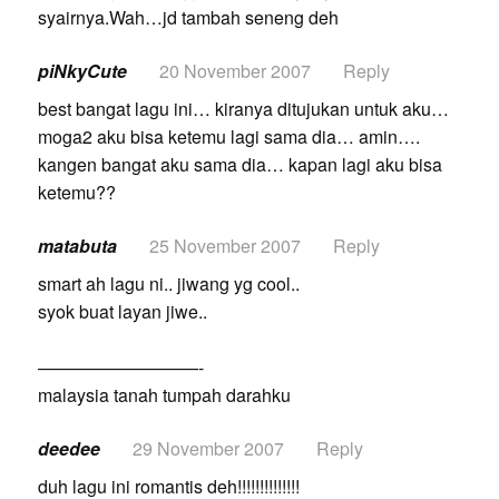
syairnya.Wah…jd tambah seneng deh
piNkyCute
20 November 2007
Reply
best bangat lagu ini… kiranya ditujukan untuk aku…
moga2 aku bisa ketemu lagi sama dia… amin….
kangen bangat aku sama dia… kapan lagi aku bisa
ketemu??
matabuta
25 November 2007
Reply
smart ah lagu ni.. jiwang yg cool..
syok buat layan jiwe..
—————————-
malaysia tanah tumpah darahku
deedee
29 November 2007
Reply
duh lagu ini romantis deh!!!!!!!!!!!!!!