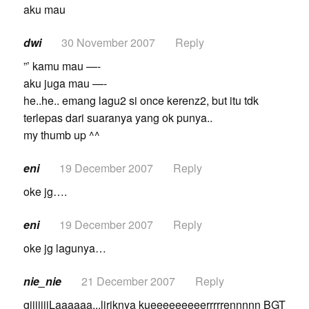
aku mau
dwi
30 November 2007
Reply
”’ kamu mau —-
aku juga mau —-
he..he.. emang lagu2 si once kerenz2, but itu tdk
terlepas dari suaranya yang ok punya..
my thumb up ^^
eni
19 December 2007
Reply
oke jg….
eni
19 December 2007
Reply
oke jg lagunya…
nie_nie
21 December 2007
Reply
giiiiiiiLaaaaaa,,,liriknya kueeeeeeeeerrrrrennnnn BGT