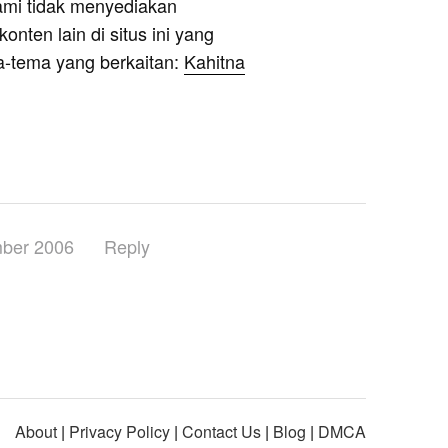
ami tidak menyediakan
onten lain di situs ini yang
a-tema yang berkaitan:
Kahitna
ber 2006
Reply
About
|
Privacy Policy
|
Contact Us
|
Blog
|
DMCA