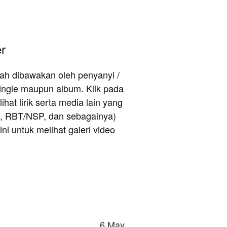
r
rnah dibawakan oleh penyanyi /
ingle maupun album. Klik pada
hat lirik serta media lain yang
e, RBT/NSP, dan sebagainya)
ni untuk melihat galeri video
6 May