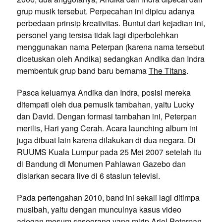
grup musik tersebut. Perpecahan ini dipicu adanya
perbedaan prinsip kreativitas. Buntut dari kejadian ini,
personel yang tersisa tidak lagi diperbolehkan
menggunakan nama Peterpan (karena nama tersebut
dicetuskan oleh Andika) sedangkan Andika dan Indra
membentuk grup band baru bernama
The Titans
.
Pasca keluarnya Andika dan Indra, posisi mereka
ditempati oleh dua pemusik tambahan, yaitu Lucky
dan David. Dengan formasi tambahan ini, Peterpan
merilis, Hari yang Cerah. Acara launching album ini
juga dibuat lain karena dilakukan di dua negara. Di
RUUMS Kuala Lumpur pada 25 Mei 2007 setelah itu
di Bandung di Monumen Pahlawan Gazebo dan
disiarkan secara live di 6 stasiun televisi.
Pada pertengahan 2010, band ini sekali lagi ditimpa
musibah, yaitu dengan munculnya kasus video
adegan mesum seseorang yang mirip
Ariel Peterpan
.