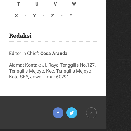
-
T
-
U
-
V
-
W
-
X
-
Y
-
Z
-
#
Redaksi
Editor in Chief:
Cosa Aranda
Alamat Kontak: Jl. Raya Tenggilis No.127,
Tenggilis Mejoyo, Kec. Tenggilis Mejoyo,
Kota SBY, Jawa Timur 60291