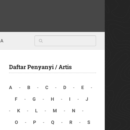
MA
Daftar Penyanyi / Artis
A
-
B
-
C
-
D
-
E
-
F
-
G
-
H
-
I
-
J
-
K
-
L
-
M
-
N
-
O
-
P
-
Q
-
R
-
S