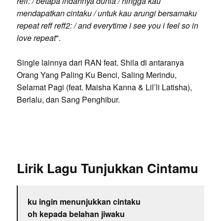
reff: / betapa indahnya dunia / hingga kau
mendapatkan cintaku / untuk kau arungi bersamaku
repeat reff reff2: / and everytime i see you i feel so in
love repeat
".
Single lainnya dari RAN feat. Shila di antaranya
Orang Yang Paling Ku Benci, Saling Merindu,
Selamat Pagi (feat. Maisha Kanna & Lil’li Latisha),
Berlalu, dan Sang Penghibur.
Lirik Lagu Tunjukkan Cintamu
ku ingin menunjukkan cintaku
oh kepada belahan jiwaku