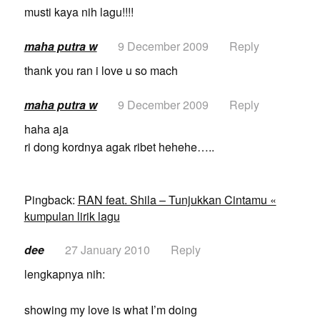
musti kaya nih lagu!!!!
maha putra w
9 December 2009
Reply
thank you ran i love u so mach
maha putra w
9 December 2009
Reply
haha aja
ri dong kordnya agak ribet hehehe…..
Pingback:
RAN feat. Shila – Tunjukkan Cintamu «
kumpulan lirik lagu
dee
27 January 2010
Reply
lengkapnya nih:
showing my love is what I’m doing