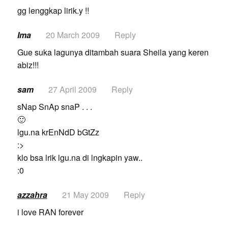
gg lenggkap lirik.y !!
Ima
20 March 2009
Reply
Gue suka lagunya ditambah suara Sheila yang keren
abiz!!!
sam
27 April 2009
Reply
sNap SnAp snaP . . .
🙂
lgu.na krEnNdD bGtZz
:>
klo bsa lrik lgu.na di lngkapin yaw..
:0
azzahra
21 May 2009
Reply
i love RAN forever