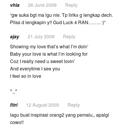
vhia
26 June 2009
Reply
“gw suka bgt ma lgu nie. Tp lirikx g lengkap dech.
Pliss d lengkapin y!! Gud Luck 4 RAN…….. :)”
ajay
21 July 2009
Reply
Showing my love that’s what I’m doin’
Baby your love is what I’m looking for
Coz I really need u sweet lovin’
And everytime I see you
I feel so in love
^_^
fitri
12 August 2009
Reply
lagu buat inspirasi orang2 yang pemalu,, apalgi
cowo!!