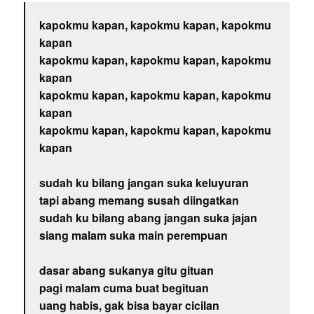
kapokmu kapan, kapokmu kapan, kapokmu
kapan
kapokmu kapan, kapokmu kapan, kapokmu
kapan
kapokmu kapan, kapokmu kapan, kapokmu
kapan
kapokmu kapan, kapokmu kapan, kapokmu
kapan
sudah ku bilang jangan suka keluyuran
tapi abang memang susah diingatkan
sudah ku bilang abang jangan suka jajan
siang malam suka main perempuan
dasar abang sukanya gitu gituan
pagi malam cuma buat begituan
uang habis, gak bisa bayar cicilan