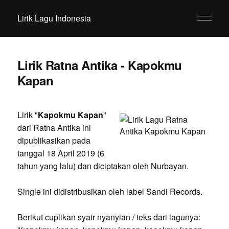
Lirik Lagu Indonesia
Lirik Ratna Antika - Kapokmu
Kapan
Lirik "
Kapokmu Kapan
"
dari Ratna Antika ini
dipublikasikan pada
tanggal 18 April 2019 (6
tahun yang lalu) dan diciptakan oleh Nurbayan.
Single ini didistribusikan oleh label Sandi Records.
Berikut cuplikan syair nyanyian / teks dari lagunya: