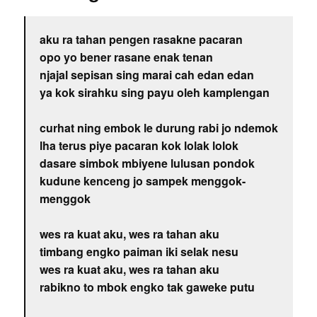
aku ra tahan pengen rasakne pacaran
opo yo bener rasane enak tenan
njajal sepisan sing marai cah edan edan
ya kok sirahku sing payu oleh kamplengan
curhat ning embok le durung rabi jo ndemok
lha terus piye pacaran kok lolak lolok
dasare simbok mbiyene lulusan pondok
kudune kenceng jo sampek menggok-
menggok
wes ra kuat aku, wes ra tahan aku
timbang engko paiman iki selak nesu
wes ra kuat aku, wes ra tahan aku
rabikno to mbok engko tak gaweke putu