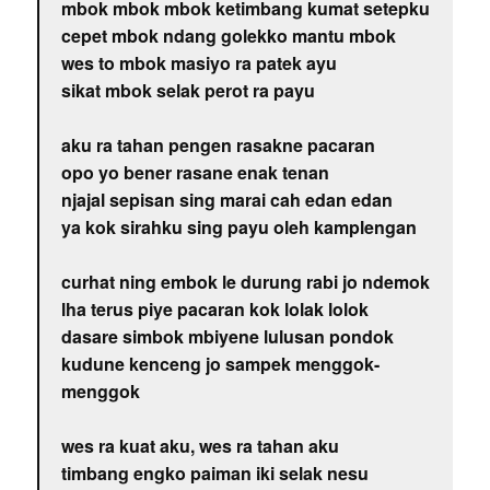
mbok mbok mbok ketimbang kumat setepku
cepet mbok ndang golekko mantu mbok
wes to mbok masiyo ra patek ayu
sikat mbok selak perot ra payu
aku ra tahan pengen rasakne pacaran
opo yo bener rasane enak tenan
njajal sepisan sing marai cah edan edan
ya kok sirahku sing payu oleh kamplengan
curhat ning embok le durung rabi jo ndemok
lha terus piye pacaran kok lolak lolok
dasare simbok mbiyene lulusan pondok
kudune kenceng jo sampek menggok-
menggok
wes ra kuat aku, wes ra tahan aku
timbang engko paiman iki selak nesu