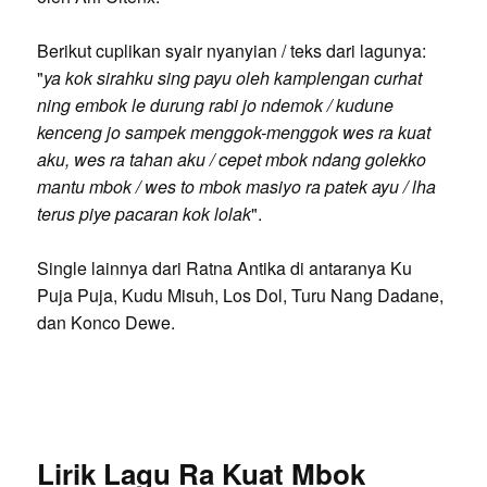
Berikut cuplikan syair nyanyian / teks dari lagunya:
"
ya kok sirahku sing payu oleh kamplengan curhat
ning embok le durung rabi jo ndemok / kudune
kenceng jo sampek menggok-menggok wes ra kuat
aku, wes ra tahan aku / cepet mbok ndang golekko
mantu mbok / wes to mbok masiyo ra patek ayu / lha
terus piye pacaran kok lolak
".
Single lainnya dari Ratna Antika di antaranya Ku
Puja Puja, Kudu Misuh, Los Dol, Turu Nang Dadane,
dan Konco Dewe.
Lirik Lagu Ra Kuat Mbok