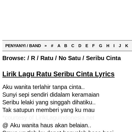
PENYANYI / BAND »
#
A
B
C
D
E
F
G
H
I
J
K
Browse:
/
R
/
Ratu
/
No Satu
/
Seribu Cinta
Lirik Lagu Ratu Seribu Cinta Lyrics
Aku wanita terlahir tanpa cinta..
Sunyi sepi sendiri didalam keramaian
Seribu lelaki yang singgah dihatiku..
Tak satupun memberi yang ku mau
*courtesy of LirikLaguIndonesia.net
@ Aku wanita haus akan belaian..