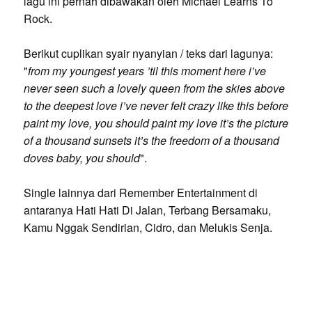
lagu ini pernah dibawakan oleh Michael Learns To
Rock.
Berikut cuplikan syair nyanyian / teks dari lagunya:
"
from my youngest years ’til this moment here i’ve
never seen such a lovely queen from the skies above
to the deepest love i’ve never felt crazy like this before
paint my love, you should paint my love it’s the picture
of a thousand sunsets it’s the freedom of a thousand
doves baby, you should
".
Single lainnya dari Remember Entertainment di
antaranya Hati Hati Di Jalan, Terbang Bersamaku,
Kamu Nggak Sendirian, Cidro, dan Melukis Senja.