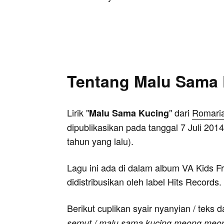
Tentang Malu Sama
Lirik "
" dari
Romari
Malu Sama Kucing
dipublikasikan pada tanggal 7 Juli 2014
tahun yang lalu).
Lagu ini ada di dalam album VA Kids F
didistribusikan oleh label Hits Records.
Berikut cuplikan syair nyanyian / teks d
semut / malu sama kucing meong meong 