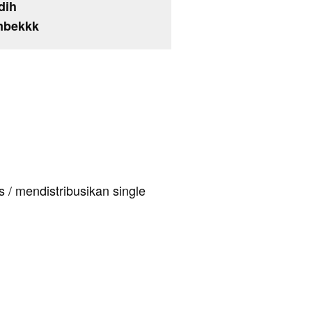
dih
mbekkk
 / mendistribusikan single