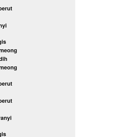
berut
nyi
gis
 meong
dih
 meong
berut
berut
anyi
gis