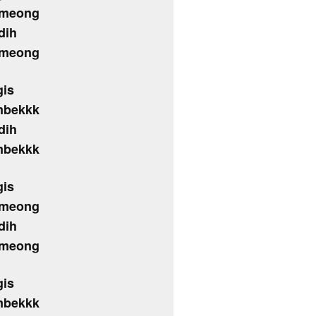
 meong
dih
 meong
gis
mbekkk
dih
mbekkk
gis
 meong
dih
 meong
gis
mbekkk