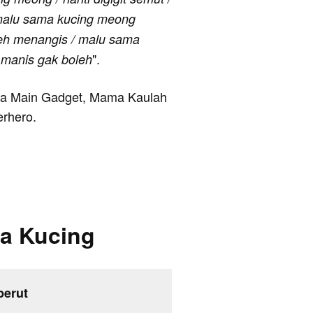
 malu sama kucing meong
eh menangis / malu sama
".
manis gak boleh
anya Main Gadget, Mama Kaulah
erhero.
ma Kucing
berut