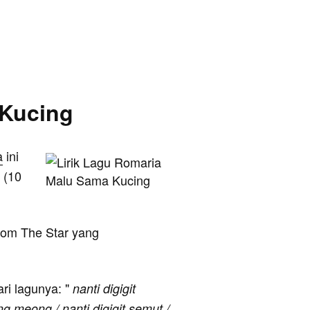
 Kucing
a
ini
 (10
rom The Star yang
ari lagunya: "
nanti digigit
meong / nanti digigit semut /