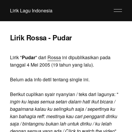
Lirik Lagu Indonesia
Lirik Rossa - Pudar
Lirik "
Pudar
" dari
Rossa
ini dipublikasikan pada
tanggal 4 Mei 2005 (19 tahun yang lalu).
Belum ada info detil tentang single ini.
Berikut cuplikan syair nyanyian / teks dari lagunya: "
ingin ku lepas semua setan dalam hati ikut bicara /
bagaimana kalau ku selingkuh saja / sepertinya ku
kan bahagia reff: mestinya kau cari pengganti diriku
saja / bintangmu bukan lah untuk diriku / ku lelah
dengan semua yang ada / Click to watch the video
".