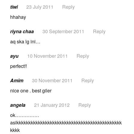
tiwi
23 July 2011
Reply
hhahay
riyna chaa
30 September 2011
Reply
aq ska lg ini…
ayu
10 November 2011
Reply
perfect!!
Amim
30 November 2011
Reply
nice one . best giler
angela
21 January 2012
Reply
ok……………
asikkkkkkkkkkkkkkkkkkkkkkkkkkkkkkkkkkkkkkkkkkkk
kkkk